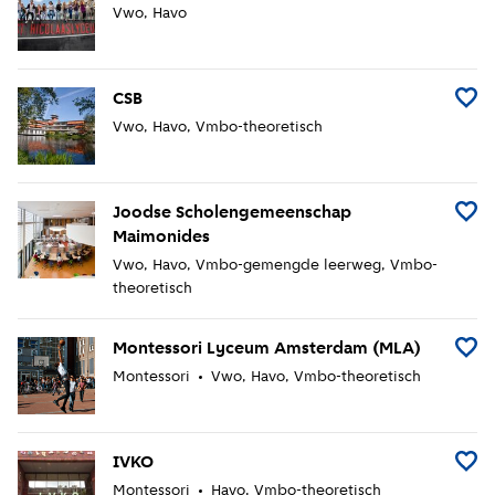
Vwo
Havo
CSB
Voeg 
Vwo
Havo
Vmbo-theoretisch
Joodse Scholengemeenschap
Voeg 
Maimonides
Vwo
Havo
Vmbo-gemengde leerweg
Vmbo-
theoretisch
Montessori Lyceum Amsterdam (MLA)
Voeg 
Montessori
Vwo
Havo
Vmbo-theoretisch
IVKO
Voeg 
Montessori
Havo
Vmbo-theoretisch