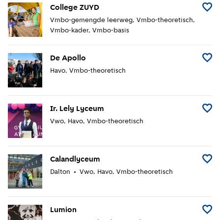
College ZUYD
Voeg 
Vmbo-gemengde leerweg
Vmbo-theoretisch
Vmbo-kader
Vmbo-basis
De Apollo
Voeg D
Havo
Vmbo-theoretisch
Ir. Lely Lyceum
Voeg I
Vwo
Havo
Vmbo-theoretisch
Calandlyceum
Voeg 
Dalton
Vwo
Havo
Vmbo-theoretisch
Lumion
Voeg 