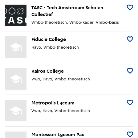
TASC - Tech Amsterdam Scholen
Voeg 
Collectief
Vmbo-theoretisch
Vmbo-kader
Vmbo-basis
Fiducie College
Voeg F
Havo
Vmbo-theoretisch
Kairos College
Voeg K
Vwo
Havo
Vmbo-theoretisch
Metropolis Lyceum
Voeg 
Vwo
Havo
Vmbo-theoretisch
Montessori Lyceum Pax
Voeg 