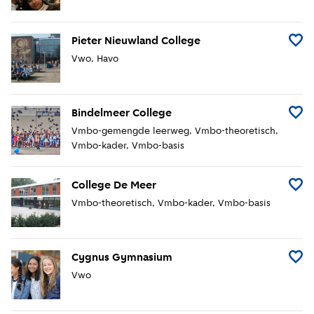
Pieter Nieuwland College
Voeg P
Vwo
Havo
Bindelmeer College
Voeg 
Vmbo-gemengde leerweg
Vmbo-theoretisch
Vmbo-kader
Vmbo-basis
College De Meer
Voeg 
Vmbo-theoretisch
Vmbo-kader
Vmbo-basis
Cygnus Gymnasium
Voeg 
Vwo