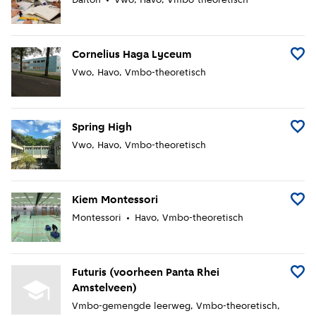
Dalton
Vwo
Havo
Vmbo-theoretisch
Cornelius Haga Lyceum
Voeg 
Vwo
Havo
Vmbo-theoretisch
Spring High
Voeg S
Vwo
Havo
Vmbo-theoretisch
Kiem Montessori
Voeg 
Montessori
Havo
Vmbo-theoretisch
Futuris (voorheen Panta Rhei
Voeg 
Amstelveen)
Vmbo-gemengde leerweg
Vmbo-theoretisch