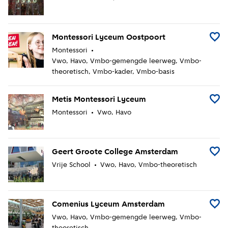
Montessori Lyceum Oostpoort
Voeg 
Montessori
Vwo
Havo
Vmbo-gemengde leerweg
Vmbo-
theoretisch
Vmbo-kader
Vmbo-basis
Metis Montessori Lyceum
Voeg 
Montessori
Vwo
Havo
Geert Groote College Amsterdam
Voeg 
Vrije School
Vwo
Havo
Vmbo-theoretisch
Comenius Lyceum Amsterdam
Voeg 
Vwo
Havo
Vmbo-gemengde leerweg
Vmbo-