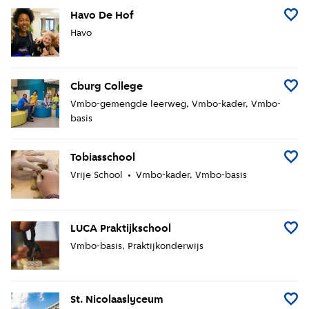
Havo De Hof
Voeg 
Havo
Cburg College
Voeg C
Vmbo-gemengde leerweg
Vmbo-kader
Vmbo-
basis
Tobiasschool
Voeg 
Vrije School
Vmbo-kader
Vmbo-basis
LUCA Praktijkschool
Voeg 
Vmbo-basis
Praktijkonderwijs
St. Nicolaaslyceum
Voeg 