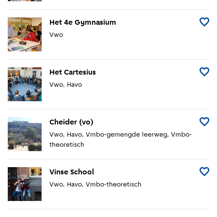
Het 4e Gymnasium
Voeg 
Vwo
Het Cartesius
Voeg H
Vwo
Havo
Cheider (vo)
Voeg C
Vwo
Havo
Vmbo-gemengde leerweg
Vmbo-
theoretisch
Vinse School
Voeg 
Vwo
Havo
Vmbo-theoretisch