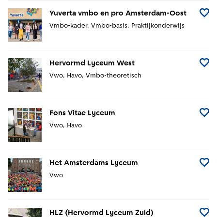
Yuverta vmbo en pro Amsterdam-Oost
Voeg 
Vmbo-kader
Vmbo-basis
Praktijkonderwijs
Hervormd Lyceum West
Voeg 
Vwo
Havo
Vmbo-theoretisch
Fons Vitae Lyceum
Voeg 
Vwo
Havo
Het Amsterdams Lyceum
Voeg 
Vwo
HLZ (Hervormd Lyceum Zuid)
Voeg 