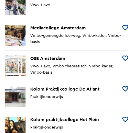
Vwo
Havo
Mediacollege Amsterdam
Voeg 
Vmbo-gemengde leerweg
Vmbo-kader
Vmbo-
basis
OSB Amsterdam
Voeg 
Vwo
Havo
Vmbo-theoretisch
Vmbo-kader
Vmbo-basis
Kolom Praktijkcollege De Atlant
Voeg K
Praktijkonderwijs
Kolom praktijkcollege Het Plein
Voeg K
Praktijkonderwijs