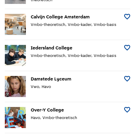
theoretisch
Calvijn College Amsterdam
Voeg 
Vmbo-theoretisch
Vmbo-kader
Vmbo-basis
Iedersland College
Voeg I
Vmbo-theoretisch
Vmbo-kader
Vmbo-basis
Damstede Lyceum
Voeg 
Vwo
Havo
Over-Y College
Voeg 
Havo
Vmbo-theoretisch