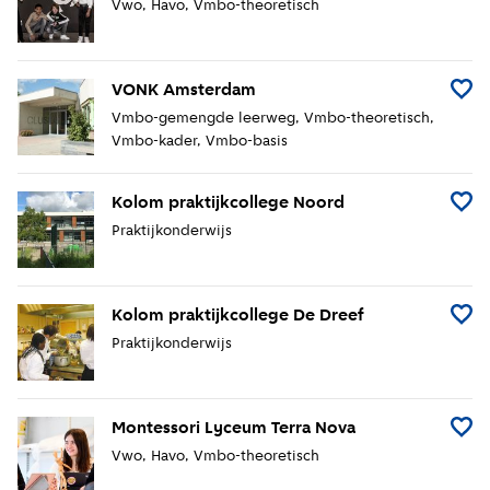
Vwo
Havo
Vmbo-theoretisch
VONK Amsterdam
Voeg 
Vmbo-gemengde leerweg
Vmbo-theoretisch
Vmbo-kader
Vmbo-basis
Kolom praktijkcollege Noord
Voeg K
Praktijkonderwijs
Kolom praktijkcollege De Dreef
Voeg K
Praktijkonderwijs
Montessori Lyceum Terra Nova
Voeg 
Vwo
Havo
Vmbo-theoretisch