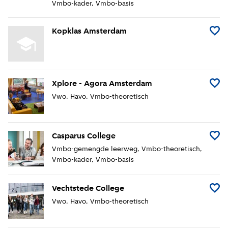
Vmbo-kader
Vmbo-basis
Kopklas Amsterdam
Voeg 
Xplore - Agora Amsterdam
Voeg 
Vwo
Havo
Vmbo-theoretisch
Casparus College
Voeg 
Vmbo-gemengde leerweg
Vmbo-theoretisch
Vmbo-kader
Vmbo-basis
Vechtstede College
Voeg 
Vwo
Havo
Vmbo-theoretisch