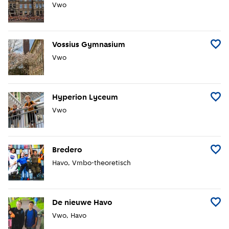
Vwo
Vossius Gymnasium
Voeg 
Vwo
Hyperion Lyceum
Voeg 
Vwo
Bredero
Voeg B
Havo
Vmbo-theoretisch
De nieuwe Havo
Voeg 
Vwo
Havo