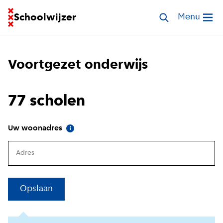
Ga naar homepage van Schoolwijzer
Schoolwijzer
Zoek scholen
Menu
Open me
Voortgezet onderwijs
77 scholen
(
Meer informatie
)
Uw woonadres
i
Opslaan