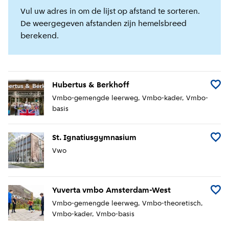
Vul uw adres in om de lijst op afstand te sorteren.
De weergegeven afstanden zijn hemelsbreed
berekend.
Hubertus & Berkhoff
Voeg 
Vmbo-gemengde leerweg
Vmbo-kader
Vmbo-
basis
St. Ignatiusgymnasium
Voeg 
Vwo
Yuverta vmbo Amsterdam-West
Voeg 
Vmbo-gemengde leerweg
Vmbo-theoretisch
Vmbo-kader
Vmbo-basis