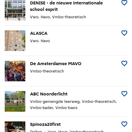
DENISE - de nieuwe internationale
Voeg D
school esprit
Vwo
Havo
Vmbo-theoretisch
ALASCA
Voeg 
Vwo
Havo
De Amsterdamse MAVO
Voeg 
Vmbo-theoretisch
ABC Noorderlicht
Voeg 
Vmbo-gemengde leerweg
Vmbo-theoretisch
Vmbo-kader
Vmbo-basis
Spinoza20first
Voeg S