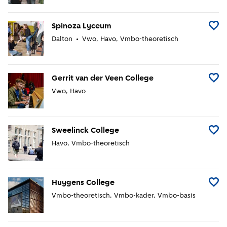
Spinoza Lyceum
Voeg 
Dalton
Vwo
Havo
Vmbo-theoretisch
Gerrit van der Veen College
Voeg G
Vwo
Havo
Sweelinck College
Voeg 
Havo
Vmbo-theoretisch
Huygens College
Voeg 
Vmbo-theoretisch
Vmbo-kader
Vmbo-basis