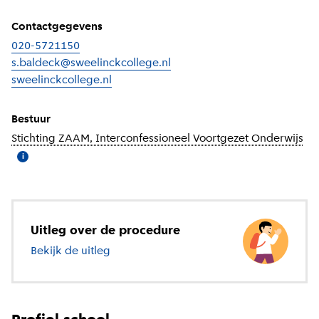
Contactgegevens
020-5721150
s.baldeck@sweelinckcollege.nl
sweelinckcollege.nl
(
Externe link
)
Bestuur
Stichting ZAAM, Interconfessioneel Voortgezet Onderwijs
(
Me
i
Uitleg over de procedure
Bekijk de uitleg
over voortgezet onderwijs