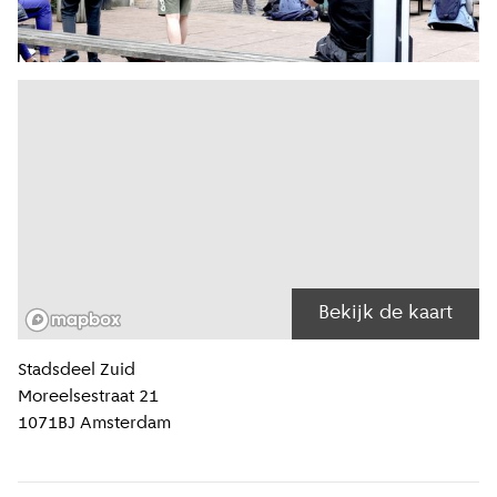
Bekijk de kaart
Locatiegegevens
Stadsdeel
Zuid
Moreelsestraat 21
1071BJ
Amsterdam