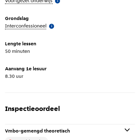
Voortgezet onderwijs
(
Meer informatie
)
i
Grondslag
Interconfessioneel
(
Meer informatie
)
i
Lengte lessen
50 minuten
Aanvang 1e lesuur
8.30 uur
Inspectieoordeel
Vmbo-gemengd theoretisch