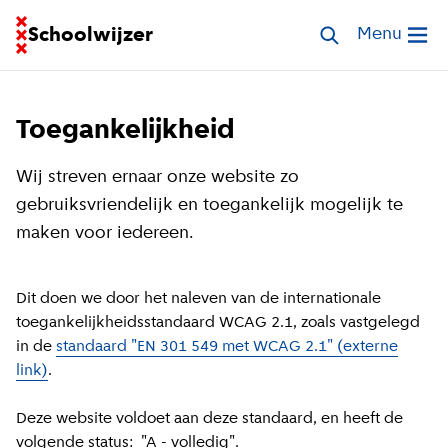
Ga naar homepage van Schoolwijzer
Schoolwijzer
Zoek scholen e
Menu
Open me
Toegankelijkheid
Wij streven ernaar onze website zo
gebruiksvriendelijk en toegankelijk mogelijk te
maken voor iedereen.
Dit doen we door het naleven van de internationale
toegankelijkheids­standaard WCAG 2.1, zoals vastgelegd
in de
standaard "EN 301 549 met WCAG 2.1" (externe
link)
.
Deze website voldoet aan deze standaard, en heeft de
volgende status: "A - volledig".