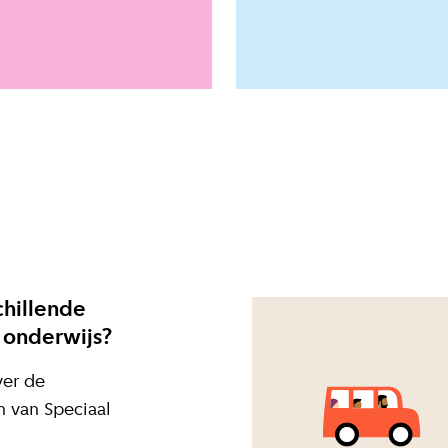
chillende
 onderwijs?
ver de
n van Speciaal