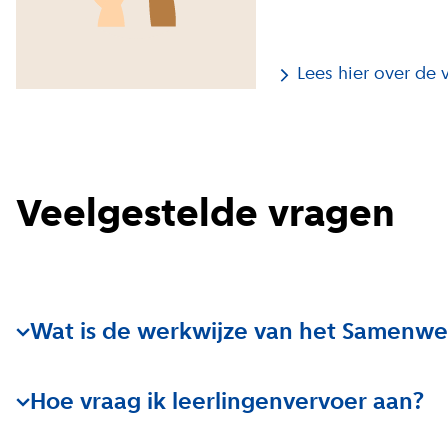
Lees hier over de 
Veelgestelde vragen
Wat is de werkwijze van het Samenw
Wanneer het Samenwerkingsverband een aanvraag v
Hoe vraag ik leerlingenvervoer aan?
toelaatbaarheidsverklaring voor een vorm van speciaa
een kind ontvangt, zorgt het dat er een deskundigen
Meer informatie over leerlingenvervoer vindt u
hier