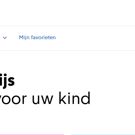
n
Mijn favorieten
js
voor uw kind