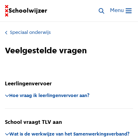
Ga naar homepage van Schoolwijzer
Schoolwijzer
Zoek speciale s
Menu
Open me
Speciaal onderwijs
Veelgestelde vragen
Leerlingenvervoer
Hoe vraag ik leerlingenvervoer aan?
Meer informatie over leerlingenvervoer vindt u
hier
School vraagt TLV aan
Voor het aanvragen van Leerlingenvervoer gebruikt u
het
digitale aanvraagformulier
.
Wat is de werkwijze van het Samenwerkingsverband?