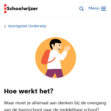
Ga naar homepage van Schoolwijzer
Schoolwijzer
Zoek scholen
Menu
Open me
Voortgezet Onderwijs
Hoe werkt het?
Waar moet je allemaal aan denken bij de overgang
van de basisschool naar de middelbare school?