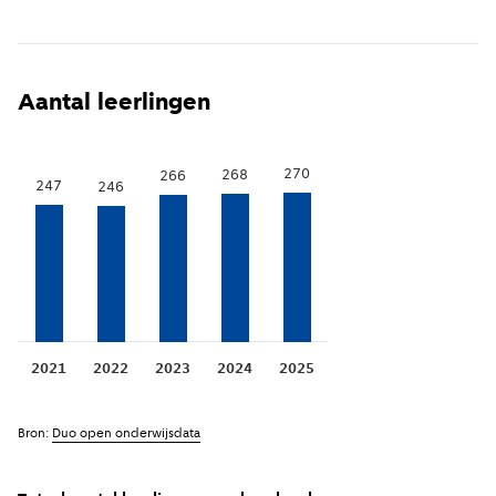
hoofdvestiging van de school een inspectieoordeel.
Lees
hier
meer over de werkwijze van de inspectie.
Toon voorgaande jaren
(
Meer informatie
)
i
Aantal leerlingen
270
268
266
247
246
2021
2022
2023
2024
2025
Bron:
Duo open onderwijsdata