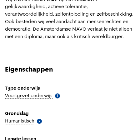
gelijkwaardigheid, actieve tolerantie,
verantwoordelijkheid, zelfontplooiing en zelfbeschikking.
Ook besteden wij veel aandacht aan mensenrechten en
democratie. De Amsterdamse MAVO verlaat je niet alleen
met een diploma, maar ook als kritisch wereldburger.
Eigenschappen
Type onderwijs
Voortgezet onderwijs
(
Meer informatie
)
i
Grondslag
Humanistisch
(
Meer informatie
)
i
Lengte lessen