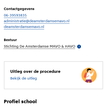
Contactgegevens
06-39593835
administratie@deamsterdamsemavo.nl
deamsterdamsemavo.nl
(
Externe link
)
Bestuur
Stichting De Amsterdamse MAVO & HAVO
(
Meer informatie
)
i
Uitleg over de procedure
Bekijk de uitleg
over voortgezet onderwijs
Profiel school