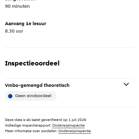
90 minuten
Aanvang 1e lesuur
8.30 uur
Inspectieoordeel
Vmbo-gemengd theoretisch
geen eindoordeel
Geen eindoordeel betekent: De school is recent niet
uitgebreid onderzocht. Mogelijk is er nog geen
Deze data is als laatst geverifieerd op
1 juli 2026
onderzoek uitgevoerd omdat de school net is opgericht
Volledige inspectierapport:
Onderwijsinspectie
Meer informatie over oordelen:
Onderwijsinspectie
of gefuseerd is. Daarnaast krijgt alleen de