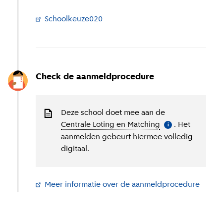
Schoolkeuze020
(
Externe link
)
Check de aanmeldprocedure
Deze school doet mee aan de
Centrale Loting en Matching
(
Meer informatie
. Het
)
i
aanmelden gebeurt hiermee volledig
digitaal.
Meer informatie over de aanmeldprocedure
(
Exter