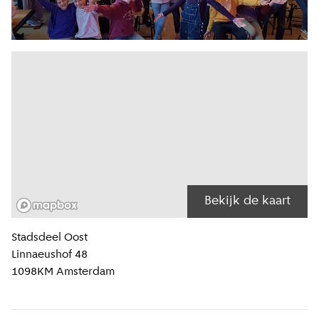
Bekijk de kaart
Locatiegegevens
Stadsdeel
Oost
Linnaeushof 48
1098KM
Amsterdam