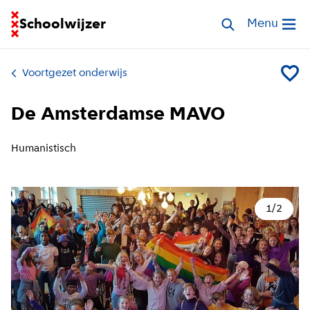
Ga naar homepage van Schoolwijzer
Schoolwijzer
Zoek scholen
Menu
Open me
Voortgezet onderwijs
Voeg D
De Amsterdamse MAVO
Humanistisch
1
/
2