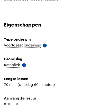
Eigenschappen
Type onderwijs
Voortgezet onderwijs
(
Meer informatie
)
i
Grondslag
Katholiek
(
Meer informatie
)
i
Lengte lessen
70 min. (dinsdag 60 minuten)
Aanvang 1e lesuur
8.30 uur