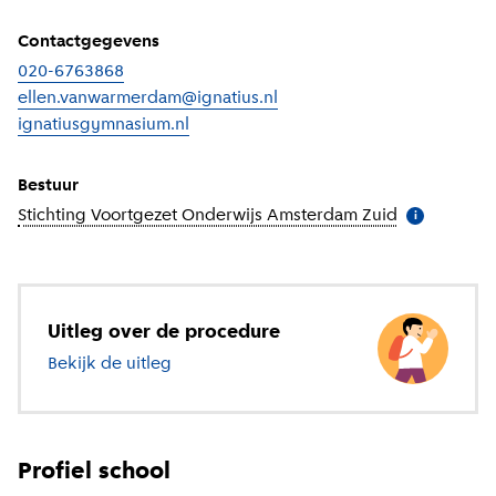
Contactgegevens
020-6763868
ellen.vanwarmerdam@ignatius.nl
ignatiusgymnasium.nl
(
Externe link
)
Bestuur
Stichting Voortgezet Onderwijs Amsterdam Zuid
(
Meer inform
i
Uitleg over de procedure
Bekijk de uitleg
over voortgezet onderwijs
Profiel school