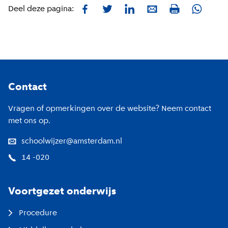
Facebook
Twitter
LinkedIn
E-mail
Whatsa
Deel deze pagina:
Print
Footer
Contact
Vragen of opmerkingen over de website? Neem contact
met ons op.
schoolwijzer@amsterdam.nl
14 -020
Voortgezet onderwijs
Procedure