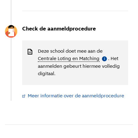
Check de aanmeldprocedure
Deze school doet mee aan de
Centrale Loting en Matching
(
Meer informatie
. Het
)
i
aanmelden gebeurt hiermee volledig
digitaal.
Meer informatie over de aanmeldprocedure
(
Exter