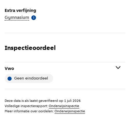
Extra verfijning
Gymnasium
(
Meer informatie
)
i
Inspectieoordeel
Vwo
geen eindoordeel
Geen eindoordeel betekent: De school is recent niet
uitgebreid onderzocht. Mogelijk is er nog geen
Deze data is als laatst geverifieerd op
1 juli 2026
onderzoek uitgevoerd omdat de school net is opgericht
Volledige inspectierapport:
Onderwijsinspectie
Meer informatie over oordelen:
Onderwijsinspectie
of gefuseerd is. Daarnaast krijgt alleen de
hoofdvestiging van de school een inspectieoordeel.
Lees
hier
meer over de werkwijze van de inspectie.