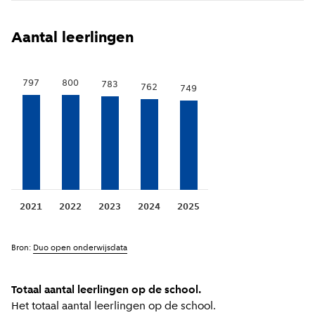
Toon voorgaande jaren
(
Meer informatie
)
i
Aantal leerlingen
800
797
783
762
749
2021
2022
2023
2024
2025
Bron:
Duo open onderwijsdata
Totaal aantal leerlingen op de school.
Het totaal aantal leerlingen op de school.