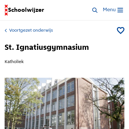
Ga naar homepage van Schoolwijzer
Schoolwijzer
Zoek scholen
Menu
Open me
Voortgezet onderwijs
Voeg S
St. Ignatiusgymnasium
Katholiek