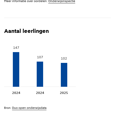
Meer informatie over oordelen:
Onderwijsinspectie
onder vervolgtoezicht.
Toon voorgaande jaren
(
Meer informatie
)
i
Toon voorgaande jaren
(
Meer informatie
)
i
Aantal leerlingen
147
107
102
2024
2024
2025
Bron:
Duo open onderwijsdata