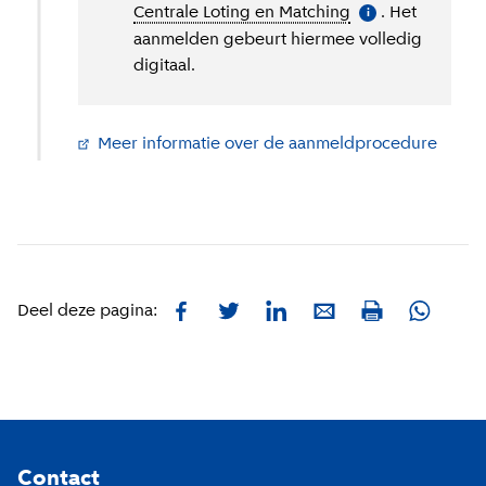
Centrale Loting en Matching
(
Meer informatie
. Het
)
i
aanmelden gebeurt hiermee volledig
digitaal.
Meer informatie over de aanmeldprocedure
(
Exter
Facebook
Twitter
LinkedIn
E-mail
Whatsa
Deel deze pagina:
Print
Footer
Contact