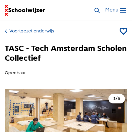
Ga naar homepage van Schoolwijzer
Schoolwijzer
Zoek scholen
Menu
Open me
Voortgezet onderwijs
Voeg T
TASC - Tech Amsterdam Scholen
Collectief
Openbaar
1
/
6