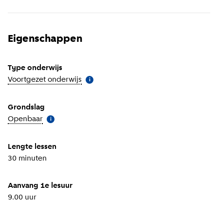
Eigenschappen
Type onderwijs
Voortgezet onderwijs
(
Meer informatie
)
i
Grondslag
Openbaar
(
Meer informatie
)
i
Lengte lessen
30 minuten
Aanvang 1e lesuur
9.00 uur