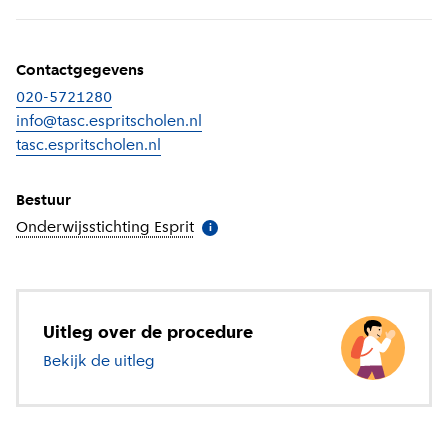
Contactgegevens
020-5721280
info@tasc.espritscholen.nl
tasc.espritscholen.nl
(
Externe link
)
Bestuur
Onderwijsstichting Esprit
(
Meer informatie
)
i
Uitleg over de procedure
Bekijk de uitleg
over voortgezet onderwijs