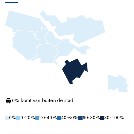
0
%
komt van buiten de stad
0%
0-20%
20-40%
40-60%
60-80%
80-100%