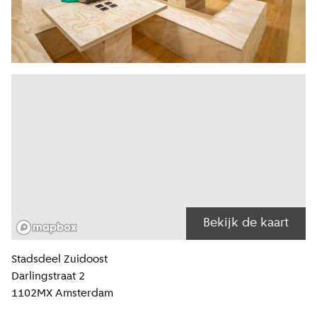
Bekijk de kaart
Locatiegegevens
Stadsdeel
Zuidoost
Darlingstraat 2
1102MX
Amsterdam