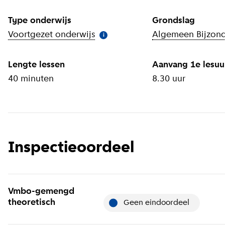
Type onderwijs
Grondslag
Voortgezet onderwijs
(
Meer informatie
Algemeen Bijzon
)
i
Lengte lessen
Aanvang 1e lesuu
40 minuten
8.30 uur
Inspectieoordeel
Vmbo-gemengd
theoretisch
geen eindoordeel