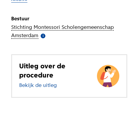
Bestuur
Stichting Montessori Scholengemeenschap
Amsterdam
(
Meer informatie
)
i
Uitleg over de
procedure
Bekijk de uitleg
over voortgezet onderwijs