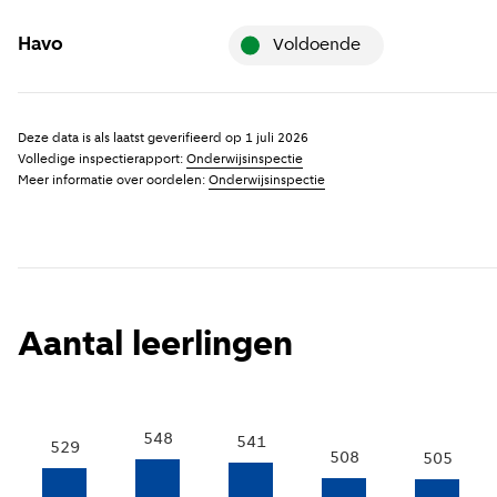
Geen eindoordeel betekent: D
uitgebreid onderzocht. Mogel
Havo
voldoende
onderzoek uitgevoerd omdat 
opgericht of gefuseerd is. Daa
Voldoende betekent: De scho
hoofdvestiging van de school
basiskwaliteit en daarmee aan
Deze data is als laatst geverifieerd op
1 juli 2026
Lees
hier
meer over de werkwi
op het moment van beoordel
Volledige inspectierapport:
Onderwijsinspectie
Meer informatie over oordelen:
Onderwijsinspectie
Toon voorgaande jaren
(
Meer 
Toon voorgaande jaren
(
Meer 
i
i
Aantal leerlingen
548
541
529
508
505