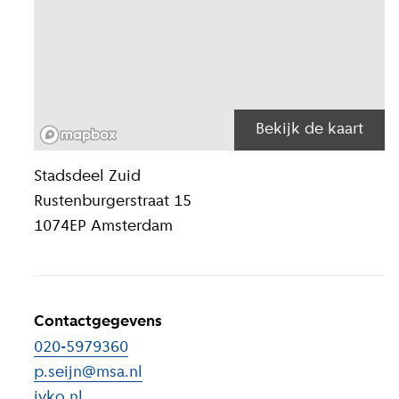
Bekijk de kaart
Locatiegegeven
Stadsdeel
Zuid
Rustenburgerstraat 15
1074EP
Amsterdam
Contactgegevens
020-5979360
p.seijn@msa.nl
ivko.nl
(
Externe link
)