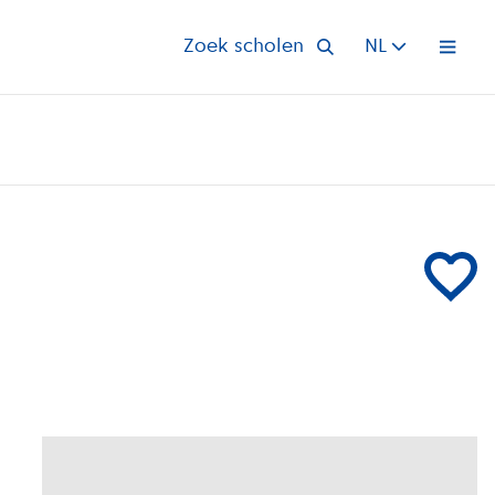
Zoek scholen
NL
Open 
Voeg IVKO 