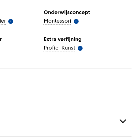
Onderwijsconcept
der
(
Meer informatie
Montessori
)
(
Meer informatie
)
i
i
r
Extra verfijning
Profiel Kunst
(
Meer informatie
)
i