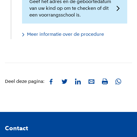
Geef het adres en de geboortedatum
van uw kind op om te checken of dit
een voorrangsschool is.
Meer informatie over de procedure
Facebook
Twitter
LinkedIn
E-mail
Whatsa
Deel deze pagina:
Print
Footer
Contact