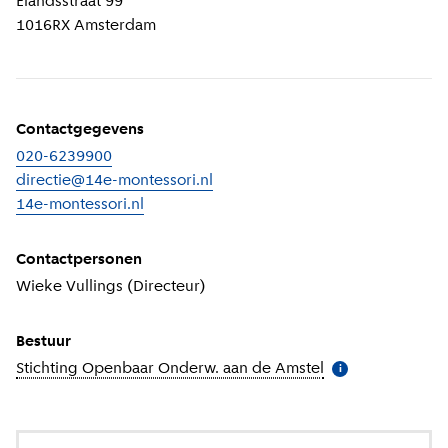
Elandsstraat 99
1016RX
Amsterdam
Contactgegevens
020-6239900
directie@14e-montessori.nl
14e-montessori.nl
(
Externe link
)
Contactpersonen
Wieke Vullings (Directeur)
Bestuur
Stichting Openbaar Onderw. aan de Amstel
(
Meer informatie
i