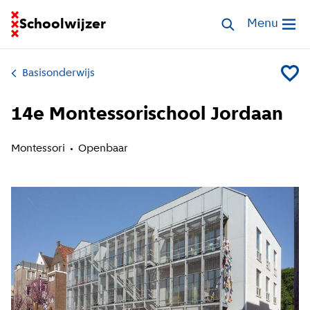
Ga naar homepage van Schoolwijzer
Schoolwijzer
Zoek scholen
Menu
Open me
Basisonderwijs
Voeg 1
14e Montessorischool Jordaan
Montessori
Openbaar