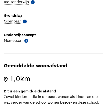
Basisonderwijs
(
Meer informatie
)
i
Grondslag
Openbaar
(
Meer informatie
)
i
Onderwijsconcept
Montessori
(
Meer informatie
)
i
Gemiddelde woonafstand
1,0km
Dit is een gemiddelde afstand
Zowel kinderen die in de buurt wonen als kinderen die
wat verder van de school wonen bezoeken deze school.