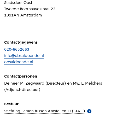
Locatiegegevens
Stadsdeel
Oost
Tweede Boerhaavestraat 22
1091AN
Amsterdam
Contactgegevens
020-6652663
info@obsaldoende.nl
obsaldoende.nl
(
Externe link
)
Contactpersonen
De heer M. Zegwaard (Directeur) en Mw. L. Melchers
(Adjunct-directeur)
Bestuur
Stichting Samen tussen Amstel en IJ (STAIJ)
(
Meer informatie
i