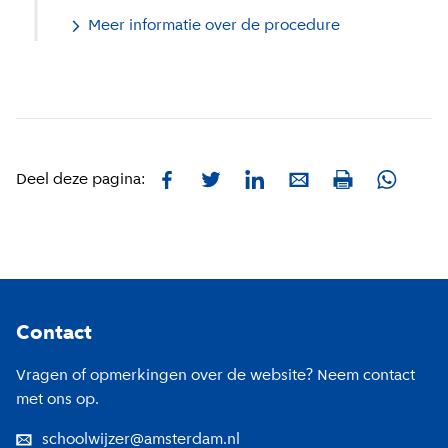
Meer informatie over de procedure
Facebook
Twitter
LinkedIn
E-mail
Whatsa
Deel deze pagina:
Print
Footer
Contact
Vragen of opmerkingen over de website? Neem contact
met ons op.
schoolwijzer@amsterdam.nl