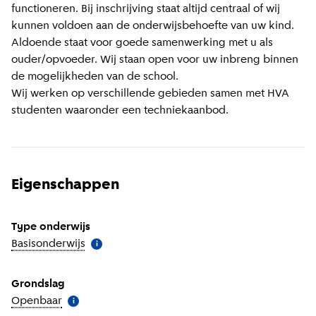
functioneren. Bij inschrijving staat altijd centraal of wij
kunnen voldoen aan de onderwijsbehoefte van uw kind.
Aldoende staat voor goede samenwerking met u als
ouder/opvoeder. Wij staan open voor uw inbreng binnen
de mogelijkheden van de school.
Wij werken op verschillende gebieden samen met HVA
studenten waaronder een techniekaanbod.
Eigenschappen
Type onderwijs
Basisonderwijs
(
Meer informatie
)
i
Grondslag
Openbaar
(
Meer informatie
)
i