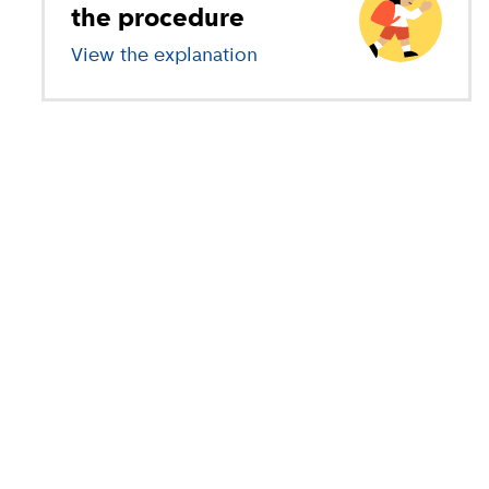
the procedure
View the explanation
about primary education