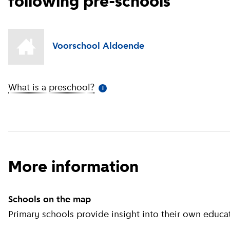
following pre-schools
Voorschool Aldoende
What is a preschool?
(
More information
)
i
More information
Schools on the map
Primary schools provide insight into their own educat