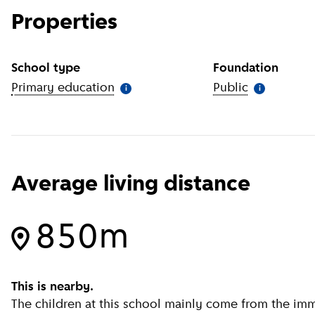
Properties
School type
Foundation
Primary education
(
More information
Public
)
(
More infor
i
i
Average living distance
850m
This is nearby.
The children at this school mainly come from the imme