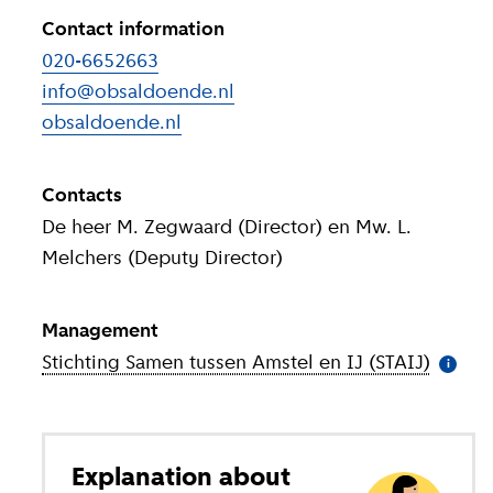
Contact information
020-6652663
info@obsaldoende.nl
obsaldoende.nl
(
External link
)
Contacts
De heer M. Zegwaard (Director) en Mw. L.
Melchers (Deputy Director)
Management
Stichting Samen tussen Amstel en IJ (STAIJ)
(
More 
i
Explanation about