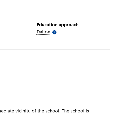
Education approach
mation
)
Dalton
(
More information
)
i
diate vicinity of the school. The school is