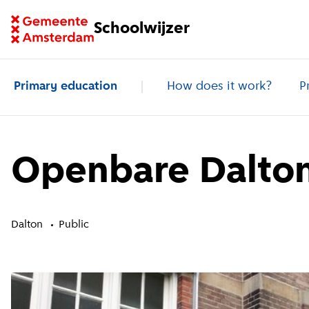
Go to homepage of School Finder
Schoolwijzer
Primary education
How does it work?
P
Openbare Dalto
Dalton
Public