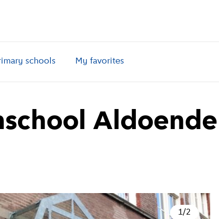
rimary schools
My favorites
nschool Aldoende
1
/
2