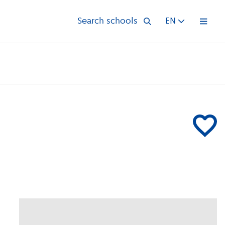
Search schools
EN
Open 
Add Openba