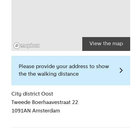
View the map
Please provide your address to show
the the walking distance
Location inform
City district
Oost
Tweede Boerhaavestraat 22
1091AN
Amsterdam