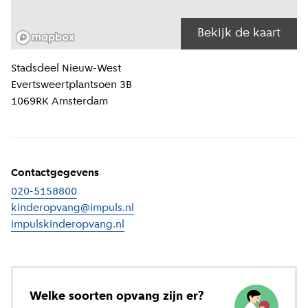
Bekijk de kaart
Locatiegegevens
Stadsdeel
Nieuw-West
Evertsweertplantsoen 3B
1069RK
Amsterdam
Contactgegevens
020-5158800
kinderopvang@impuls.nl
impulskinderopvang.nl
(
Externe link
)
Welke soorten opvang zijn er?