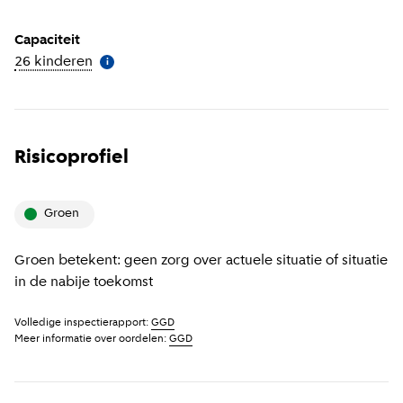
Capaciteit
26 kinderen
(
Meer informatie
)
i
Risicoprofiel
groen
Groen betekent: geen zorg over actuele situatie of situatie
in de nabije toekomst
Volledige inspectierapport:
GGD
Meer informatie over oordelen:
GGD