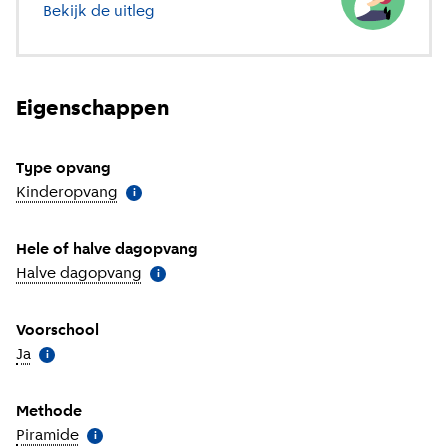
Bekijk de uitleg
over verschillende soorten opvang
Eigenschappen
Type opvang
Kinderopvang
(
Meer informatie
)
i
Hele of halve dagopvang
Halve dagopvang
(
Meer informatie
)
i
Voorschool
Ja
(
Meer informatie
)
i
Methode
Piramide
(
Meer informatie
)
i