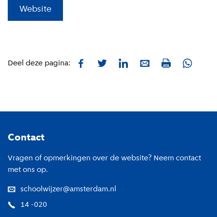
(
Externe link
)
Website
Facebook
Twitter
LinkedIn
E-mail
Whatsa
Deel deze pagina:
Print
Footer
Contact
Vragen of opmerkingen over de website? Neem contact
met ons op.
schoolwijzer@amsterdam.nl
14 -020