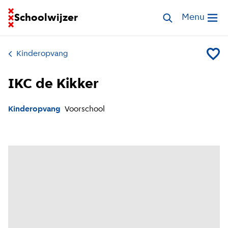
Ga naar homepage van Schoolwijzer
Schoolwijzer
Zoek opvang
Menu
Open me
Kinderopvang
Voeg IK
IKC de Kikker
Kinderopvang
Voorschool