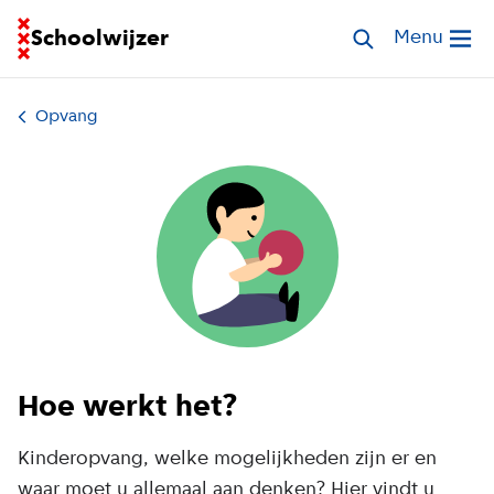
Ga naar homepage van Schoolwijzer
Schoolwijzer
Zoek opvang
Menu
Open me
Opvang
Hoe werkt het?
Kinderopvang, welke mogelijkheden zijn er en
waar moet u allemaal aan denken? Hier vindt u