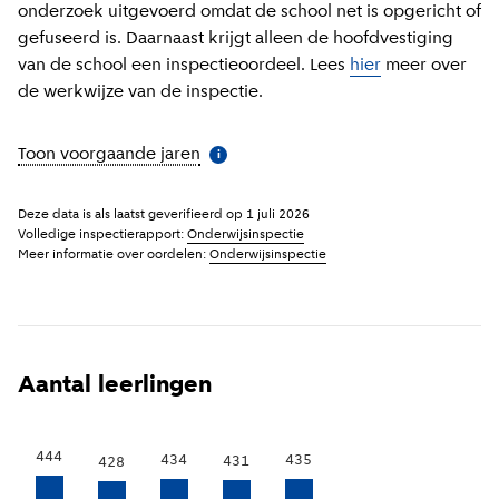
onderzoek uitgevoerd omdat de school net is opgericht of
gefuseerd is. Daarnaast krijgt alleen de hoofdvestiging
van de school een inspectieoordeel. Lees
hier
meer over
de werkwijze van de inspectie.
Toon voorgaande jaren
(
Meer informatie
)
i
Deze data is als laatst geverifieerd op
1 juli 2026
Volledige inspectierapport:
Onderwijsinspectie
Meer informatie over oordelen:
Onderwijsinspectie
Aantal leerlingen
444
435
434
431
428