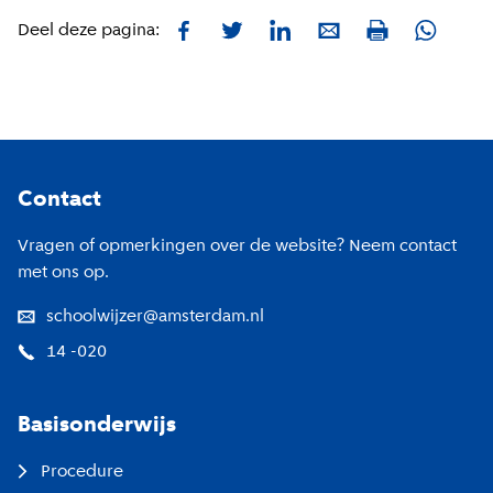
Facebook
Twitter
LinkedIn
E-mail
Whatsa
Deel deze pagina:
Print
Footer
Contact
Vragen of opmerkingen over de website? Neem contact
met ons op.
schoolwijzer@amsterdam.nl
14 -020
Basisonderwijs
Procedure