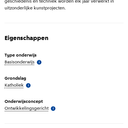
geschiedenis en techniek worden elk jaar verwerkt in
uitzonderlijke kunstprojecten.
Eigenschappen
Type onderwijs
Basisonderwijs
(
Meer informatie
)
i
Grondslag
Katholiek
(
Meer informatie
)
i
Onderwijsconcept
Ontwikkelingsgericht
(
Meer informatie
)
i