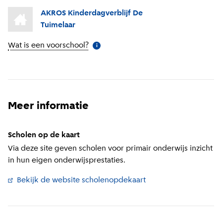
AKROS Kinderdagverblijf De
Tuimelaar
Wat is een voorschool?
(
Meer informatie
)
i
Meer informatie
Scholen op de kaart
Via deze site geven scholen voor primair onderwijs inzicht
in hun eigen onderwijsprestaties.
Bekijk de website scholenopdekaart
(
Externe link
)