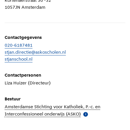
Kortenaerstraat 30 -32
1057JN
Amsterdam
Contactgegevens
020-6187481
stjan.directie@askoscholen.nl
stjanschool.nl
(
Externe link
)
Contactpersonen
Liza Huizer (Directeur)
Bestuur
Amsterdamse Stichting voor Katholiek, P.-c. en
Interconfessioneel onderwijs (ASKO)
(
Meer informatie
)
i