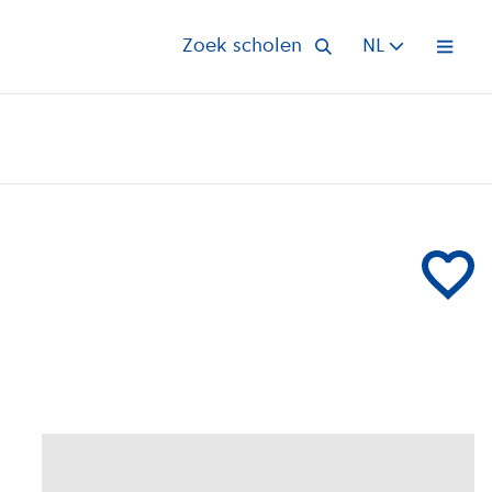
Zoek scholen
NL
Open 
Voeg Peete