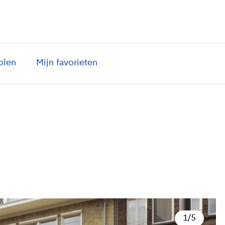
olen
Mijn favorieten
1
/
5