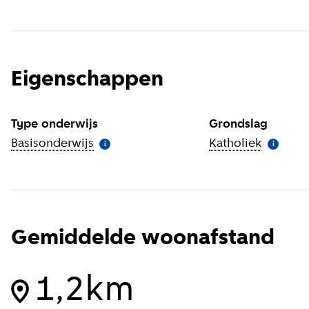
Eigenschappen
Type onderwijs
Grondslag
Basisonderwijs
(
Meer informatie
)
Katholiek
(
Meer in
i
i
Gemiddelde woonafstand
1,2km