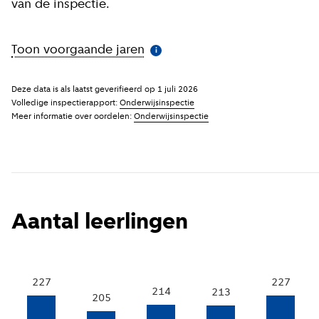
van de inspectie.
Toon voorgaande jaren
(
Meer informatie
)
i
Deze data is als laatst geverifieerd op
1 juli 2026
Volledige inspectierapport:
Onderwijsinspectie
Meer informatie over oordelen:
Onderwijsinspectie
Aantal leerlingen
227
227
214
213
205