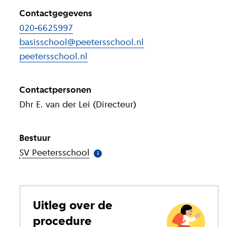
Contactgegevens
020-6625997
basisschool@peetersschool.nl
peetersschool.nl
(
Externe link
)
Contactpersonen
Dhr E. van der Lei (Directeur)
Bestuur
SV Peetersschool
(
Meer informatie
)
i
Uitleg over de
procedure