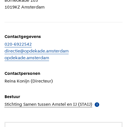
Borneokade 103
1019KZ
Amsterdam
Contactgegevens
020-6922542
directie@opdekade.amsterdam
opdekade.amsterdam
(
Externe link
)
Contactpersonen
Reina Konijn (Directeur)
Bestuur
Stichting Samen tussen Amstel en IJ (STAIJ)
(
Meer informatie
i