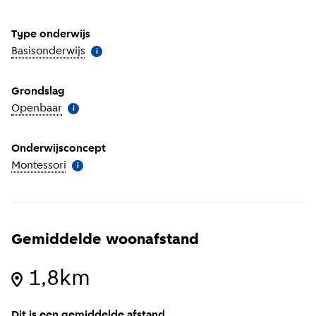
Type onderwijs
Basisonderwijs
(
Meer informatie
)
i
Grondslag
Openbaar
(
Meer informatie
)
i
Onderwijsconcept
Montessori
(
Meer informatie
)
i
Gemiddelde woonafstand
1,8km
Dit is een gemiddelde afstand