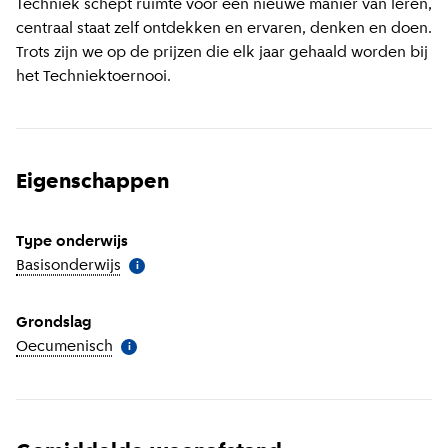
Techniek schept ruimte voor een nieuwe manier van leren,
centraal staat zelf ontdekken en ervaren, denken en doen.
Trots zijn we op de prijzen die elk jaar gehaald worden bij
het Techniektoernooi.
Eigenschappen
Type onderwijs
Basisonderwijs
(
Meer informatie
)
i
Grondslag
Oecumenisch
(
Meer informatie
)
i