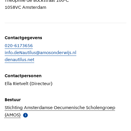
Theophile de Bockstraat 100-C
1058VC
Amsterdam
Contactgegevens
020-6173656
info.deNautilus@amosonderwijs.nl
denautilus.net
(
Externe link
)
Contactpersonen
Ella Rietvelt (Directeur)
Bestuur
Stichting Amsterdamse Oecumenische Scholengroep
(AMOS)
(
Meer informatie
)
i