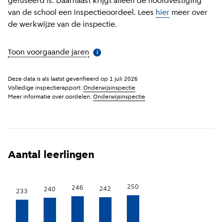
gefuseerd is. Daarnaast krijgt alleen de hoofdvestiging
van de school een inspectieoordeel. Lees
hier
meer over
de werkwijze van de inspectie.
Toon voorgaande jaren
(
Meer informatie
)
i
Deze data is als laatst geverifieerd op
1 juli 2026
Volledige inspectierapport:
Onderwijsinspectie
Meer informatie over oordelen:
Onderwijsinspectie
Aantal leerlingen
250
246
242
240
233