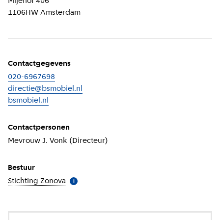
Mijehof 406
1106HW
Amsterdam
Contactgegevens
020-6967698
directie@bsmobiel.nl
bsmobiel.nl
(
Externe link
)
Contactpersonen
Mevrouw J. Vonk (Directeur)
Bestuur
Stichting Zonova
(
Meer informatie
)
i