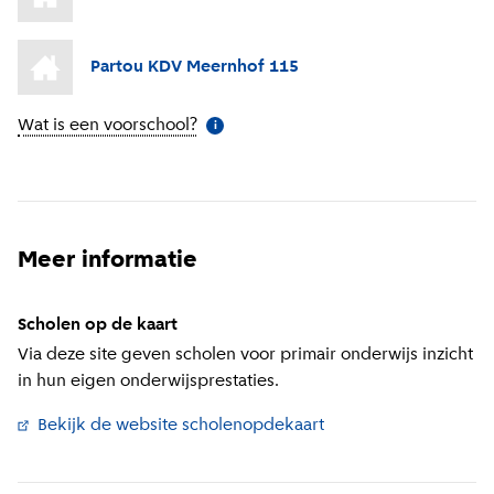
Partou KDV Meernhof 115
Wat is een voorschool?
(
Meer informatie
)
i
Meer informatie
Scholen op de kaart
Via deze site geven scholen voor primair onderwijs inzicht
in hun eigen onderwijsprestaties.
Bekijk de website scholenopdekaart
(
Externe link
)