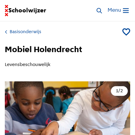
Ga naar homepage van Schoolwijzer
Schoolwijzer
Zoek scholen
Menu
Open me
Basisonderwijs
Voeg Mo
Mobiel Holendrecht
Levensbeschouwelijk
1
/
2