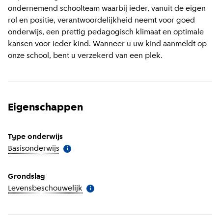
ondernemend schoolteam waarbij ieder, vanuit de eigen
rol en positie, verantwoordelijkheid neemt voor goed
onderwijs, een prettig pedagogisch klimaat en optimale
kansen voor ieder kind. Wanneer u uw kind aanmeldt op
onze school, bent u verzekerd van een plek.
Eigenschappen
Type onderwijs
Basisonderwijs
(
Meer informatie
)
i
Grondslag
Levensbeschouwelijk
(
Meer informatie
)
i