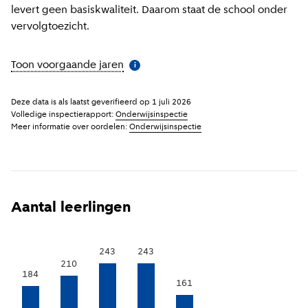
levert geen basiskwaliteit. Daarom staat de school onder
vervolgtoezicht.
Toon voorgaande jaren
(
Meer informatie
)
i
Deze data is als laatst geverifieerd op
1 juli 2026
Volledige inspectierapport:
Onderwijsinspectie
Meer informatie over oordelen:
Onderwijsinspectie
Aantal leerlingen
243
243
210
184
161