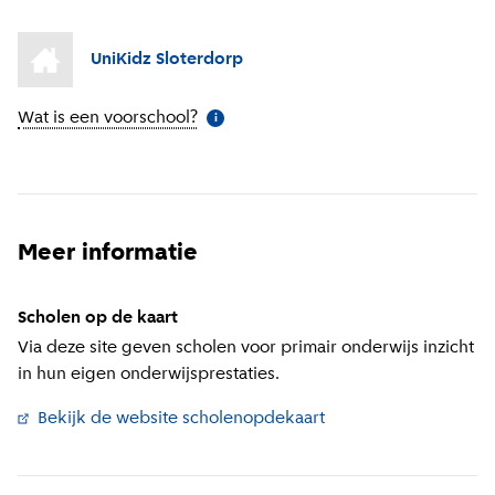
UniKidz Sloterdorp
Wat is een voorschool?
(
Meer informatie
)
i
Meer informatie
Scholen op de kaart
Via deze site geven scholen voor primair onderwijs inzicht
in hun eigen onderwijsprestaties.
Bekijk de website scholenopdekaart
(
Externe link
)