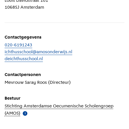
Louis Davidstraat 101
1068SJ
Amsterdam
Contactgegevens
020-6191243
ichthusschool@amosonderwijs.nl
deichthusschool.nl
(
Externe link
)
Contactpersonen
Mevrouw Saray Roos (Directeur)
Bestuur
Stichting Amsterdamse Oecumenische Scholengroep
(AMOS)
(
Meer informatie
)
i