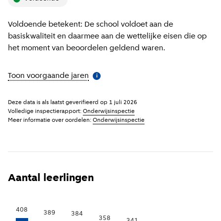
Voldoende betekent: De school voldoet aan de
basiskwaliteit en daarmee aan de wettelijke eisen die op
het moment van beoordelen geldend waren.
Toon voorgaande jaren
(
Meer informatie
)
i
Deze data is als laatst geverifieerd op
1 juli 2026
Volledige inspectierapport:
Onderwijsinspectie
Meer informatie over oordelen:
Onderwijsinspectie
Aantal leerlingen
408
389
384
358
341