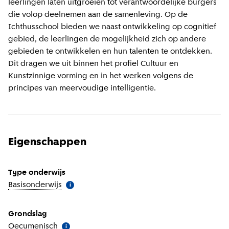
leerlingen laten uitgroeien tot verantwoordelijke burgers
die volop deelnemen aan de samenleving. Op de
Ichthusschool bieden we naast ontwikkeling op cognitief
gebied, de leerlingen de mogelijkheid zich op andere
gebieden te ontwikkelen en hun talenten te ontdekken.
Dit dragen we uit binnen het profiel Cultuur en
Kunstzinnige vorming en in het werken volgens de
principes van meervoudige intelligentie.
Eigenschappen
Type onderwijs
Basisonderwijs
(
Meer informatie
)
i
Grondslag
Oecumenisch
(
Meer informatie
)
i