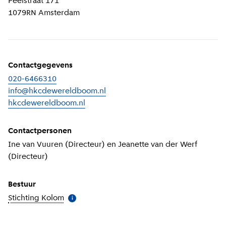
Peelstraat 171
1079RN
Amsterdam
Contactgegevens
020-6466310
info@hkcdewereldboom.nl
hkcdewereldboom.nl
(
Externe link
)
Contactpersonen
Ine van Vuuren (Directeur) en Jeanette van der Werf
(Directeur)
Bestuur
Stichting Kolom
(
Meer informatie
)
i