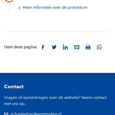
Meer informatie over de procedure
Facebook
Twitter
LinkedIn
E-mail
Whatsa
Deel deze pagina:
Print
Footer
Contact
Vragen of opmerkingen over de website? Neem contact
met ons op.
schoolwijzer@amsterdam.nl