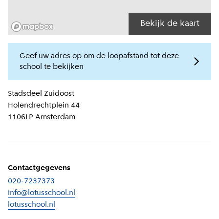
Bekijk de kaart
Geef uw adres op om de loopafstand tot deze
school te bekijken
Locatiegegevens
Stadsdeel
Zuidoost
Holendrechtplein 44
1106LP
Amsterdam
Contactgegevens
020-7237373
info@lotusschool.nl
lotusschool.nl
(
Externe link
)