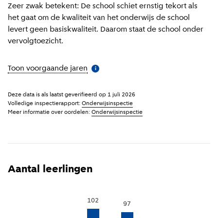
Zeer zwak betekent: De school schiet ernstig tekort als
het gaat om de kwaliteit van het onderwijs de school
levert geen basiskwaliteit. Daarom staat de school onder
vervolgtoezicht.
Toon voorgaande jaren
(
Meer informatie
)
i
Deze data is als laatst geverifieerd op
1 juli 2026
Volledige inspectierapport:
Onderwijsinspectie
Meer informatie over oordelen:
Onderwijsinspectie
Aantal leerlingen
102
97