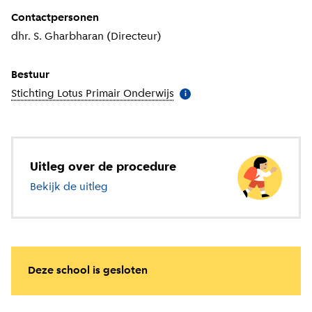
Contactpersonen
dhr. S. Gharbharan (Directeur)
Bestuur
Stichting Lotus Primair Onderwijs
(
Meer informatie
)
i
Uitleg over de procedure
Bekijk de uitleg
over basisonderwijs
Deze school is gesloten