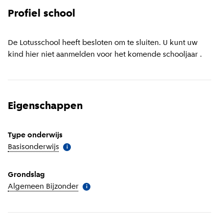
Profiel school
De Lotusschool heeft besloten om te sluiten. U kunt uw
kind hier niet aanmelden voor het komende schooljaar .
Eigenschappen
Type onderwijs
Basisonderwijs
(
Meer informatie
)
i
Grondslag
Algemeen Bijzonder
(
Meer informatie
)
i