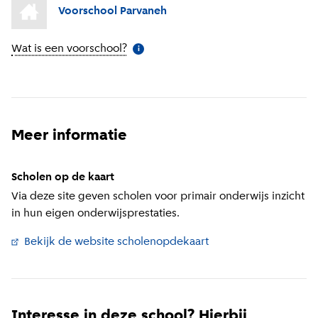
Voorschool Parvaneh
Wat is een voorschool?
(
Meer informatie
)
i
Meer informatie
Scholen op de kaart
Via deze site geven scholen voor primair onderwijs inzicht
in hun eigen onderwijsprestaties.
Bekijk de website scholenopdekaart
(
Externe link
)
Interesse in deze school? Hierbij