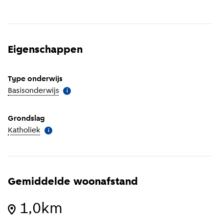
Eigenschappen
Type onderwijs
Basisonderwijs
(
Meer informatie
)
i
Grondslag
Katholiek
(
Meer informatie
)
i
Gemiddelde woonafstand
1,0km