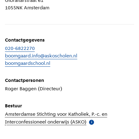
Gibraltarstraat 61
1055NK
Amsterdam
Contactgegevens
020-6822270
boomgaard.info@askoscholen.nl
boomgaardschool.nl
(
Externe link
)
Contactpersonen
Roger Baggen (Directeur)
Bestuur
Amsterdamse Stichting voor Katholiek, P.-c. en
Interconfessioneel onderwijs (ASKO)
(
Meer informatie
)
i