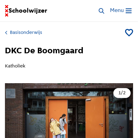
Ga naar homepage van Schoolwijzer
Schoolwijzer
Zoek scholen
Menu
Open me
Basisonderwijs
Voeg D
DKC De Boomgaard
Katholiek
1
/
2