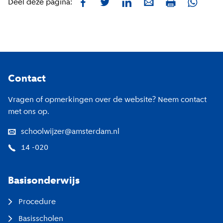
Facebook
Twitter
LinkedIn
E-mail
Whatsa
Deel deze pagina:
Print
Footer
Contact
Vragen of opmerkingen over de website? Neem contact
met ons op.
schoolwijzer@amsterdam.nl
14 -020
Basisonderwijs
Procedure
Basisscholen