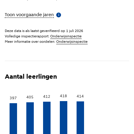
Toon voorgaande jaren
(
Meer informatie
)
i
Deze data is als laatst geverifieerd op
1 juli 2026
Volledige inspectierapport:
Onderwijsinspectie
Meer informatie over oordelen:
Onderwijsinspectie
Aantal leerlingen
418
414
412
405
397