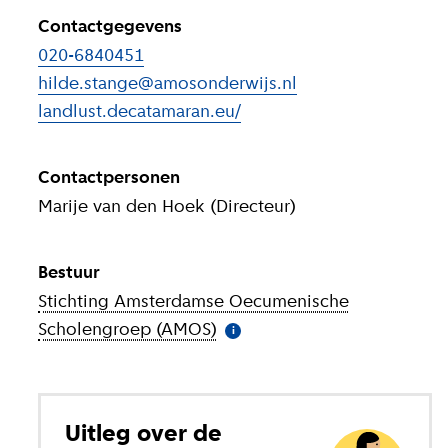
Contactgegevens
020-6840451
hilde.stange@amosonderwijs.nl
landlust.decatamaran.eu/
(
Externe link
)
Contactpersonen
Marije van den Hoek (Directeur)
Bestuur
Stichting Amsterdamse Oecumenische
Scholengroep (AMOS)
(
Meer informatie
)
i
Uitleg over de