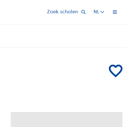
Zoek scholen
NL
Open 
Voeg Catam