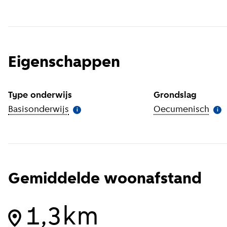
Eigenschappen
Type onderwijs
Grondslag
Basisonderwijs
(
Meer informatie
)
Oecumenisch
(
Mee
i
i
Gemiddelde woonafstand
1,3km