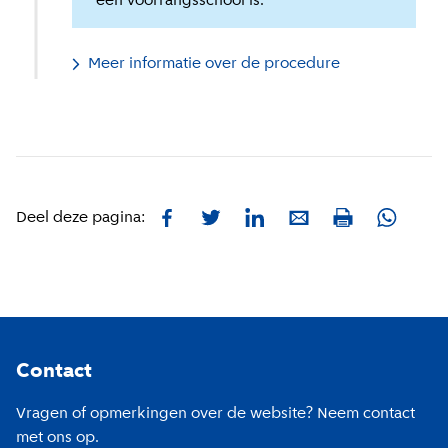
een voorrangsschool is.
Meer informatie over de procedure
Facebook
Twitter
LinkedIn
E-mail
Whatsa
Deel deze pagina:
Print
Footer
Contact
Vragen of opmerkingen over de website? Neem contact
met ons op.