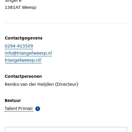
Singel 6
1381AT
Weesp
Contactgegevens
0294-413509
info@triangelweesp.nl
triangelweesp.nl/
(
Externe link
)
Contactpersonen
Remko van der Heijden (Directeur)
Bestuur
Talent Primair
(
Meer informatie
)
i