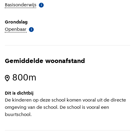
Basisonderwijs
(
Meer informatie
)
i
Grondslag
Openbaar
(
Meer informatie
)
i
Gemiddelde woonafstand
800m
Dit is dichtbij
De kinderen op deze school komen vooral uit de directe
omgeving van de school. De school is vooral een
buurtschool.