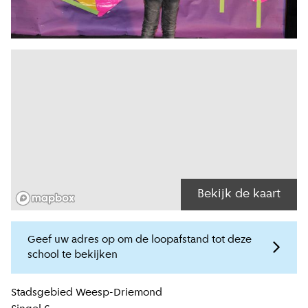
Bekijk de kaart
Geef uw adres op om de loopafstand tot deze
school te bekijken
Locatiegegevens
Stadsgebied
Weesp-Driemond