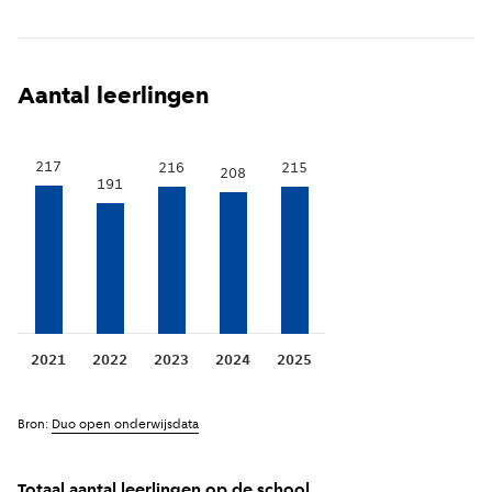
Aantal leerlingen
217
216
215
208
191
2021
2022
2023
2024
2025
Bron:
Duo open onderwijsdata
Totaal aantal leerlingen op de school.