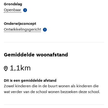
Grondslag
Openbaar
(
Meer informatie
)
i
Onderwijsconcept
Ontwikkelingsgericht
(
Meer informatie
)
i
Gemiddelde woonafstand
1,1km
Dit is een gemiddelde afstand
Zowel kinderen die in de buurt wonen als kinderen die
wat verder van de school wonen bezoeken deze school.