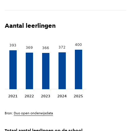
Aantal leerlingen
400
393
372
369
366
2021
2022
2023
2024
2025
Bron:
Duo open onderwijsdata
Totaal aantal leerlingen op de school.