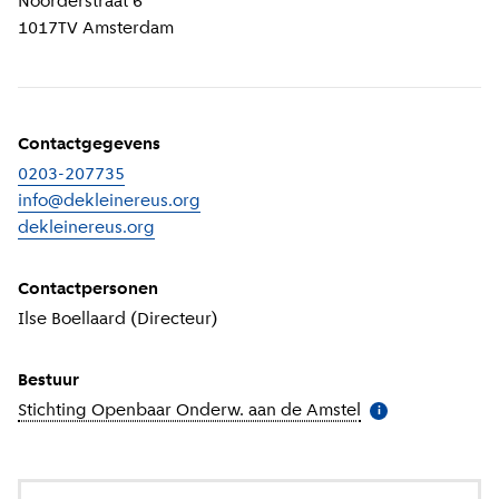
Noorderstraat 6
1017TV
Amsterdam
Contactgegevens
0203-207735
info@dekleinereus.org
dekleinereus.org
(
Externe link
)
Contactpersonen
Ilse Boellaard (Directeur)
Bestuur
Stichting Openbaar Onderw. aan de Amstel
(
Meer informatie
i