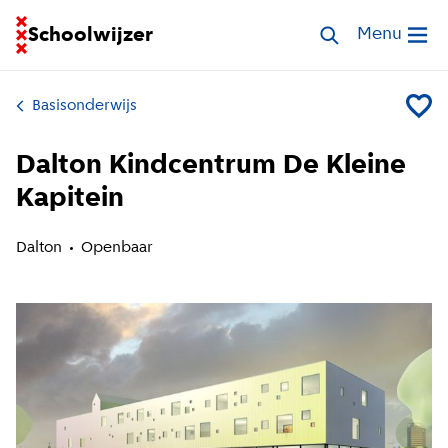
Ga naar homepage van Schoolwijzer
Schoolwijzer
Zoek scholen
Menu
Open me
Basisonderwijs
Voeg Da
Dalton Kindcentrum De Kleine
Kapitein
Dalton
Openbaar