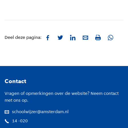
Facebook
Twitter
LinkedIn
E-mail
Whatsa
Deel deze pagina:
Print
Footer
Contact
Vragen of opmerkingen over de website? Neem contact
met ons op.
schoolwijzer@amsterdam.nl
14 -020