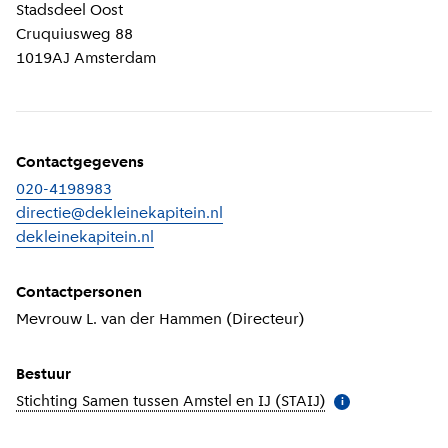
Locatiegegevens
Stadsdeel
Oost
Cruquiusweg 88
1019AJ
Amsterdam
Contactgegevens
020-4198983
directie@dekleinekapitein.nl
dekleinekapitein.nl
(
Externe link
)
Contactpersonen
Mevrouw L. van der Hammen (Directeur)
Bestuur
Stichting Samen tussen Amstel en IJ (STAIJ)
(
Meer informatie
i