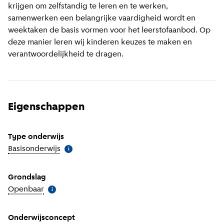
krijgen om zelfstandig te leren en te werken,
samenwerken een belangrijke vaardigheid wordt en
weektaken de basis vormen voor het leerstofaanbod. Op
deze manier leren wij kinderen keuzes te maken en
verantwoordelijkheid te dragen.
Eigenschappen
Type onderwijs
Basisonderwijs
(
Meer informatie
)
i
Grondslag
Openbaar
(
Meer informatie
)
i
Onderwijsconcept