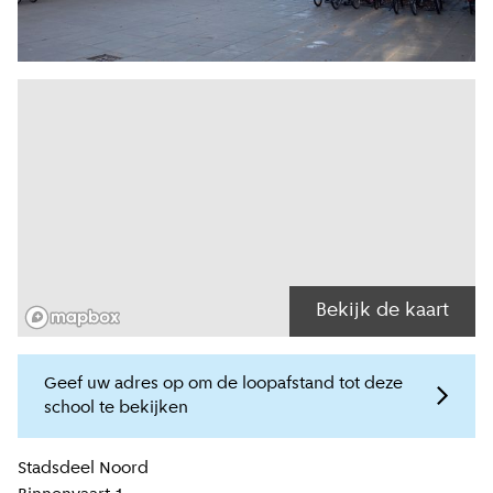
Bekijk de kaart
Geef uw adres op om de loopafstand tot deze
school te bekijken
Locatiegegevens
Stadsdeel
Noord