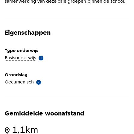
samenwerking van deze drie groepen binnen de school.
Eigenschappen
Type onderwijs
Basisonderwijs
(
Meer informatie
)
i
Grondslag
Oecumenisch
(
Meer informatie
)
i
Gemiddelde woonafstand
1,1km