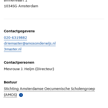
Binnenvaart 1
1034SG
Amsterdam
Contactgegevens
020-6319882
driemaster@amosonderwijs.nl
3master.nl
(
Externe link
)
Contactpersonen
Mevrouw J. Heijm (Directeur)
Bestuur
Stichting Amsterdamse Oecumenische Scholengroep
(AMOS)
(
Meer informatie
)
i