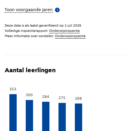
Toon voorgaande jaren
(
Meer informatie
)
i
Deze data is als laatst geverifieerd op
1 juli 2026
Volledige inspectierapport:
Onderwijsinspectie
Meer informatie over oordelen:
Onderwijsinspectie
Aantal leerlingen
353
300
284
275
268