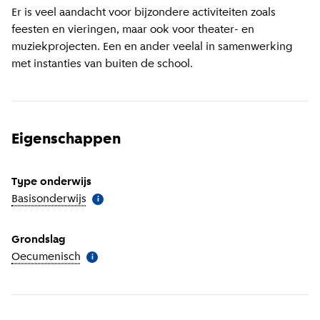
Er is veel aandacht voor bijzondere activiteiten zoals
feesten en vieringen, maar ook voor theater- en
muziekprojecten. Een en ander veelal in samenwerking
met instanties van buiten de school.
Eigenschappen
Type onderwijs
Basisonderwijs
(
Meer informatie
)
i
Grondslag
Oecumenisch
(
Meer informatie
)
i