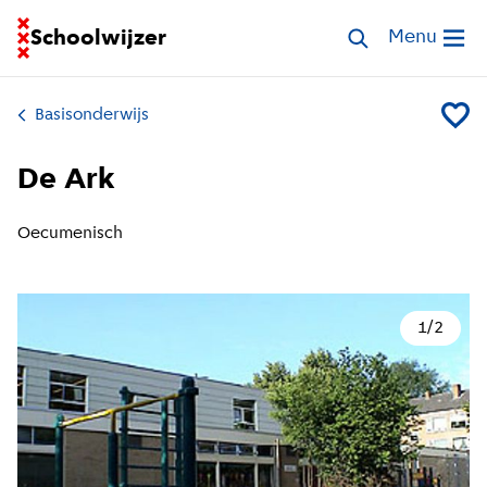
Ga naar homepage van Schoolwijzer
Schoolwijzer
Zoek scholen
Menu
Open me
Basisonderwijs
Voeg D
De Ark
Oecumenisch
1
/
2