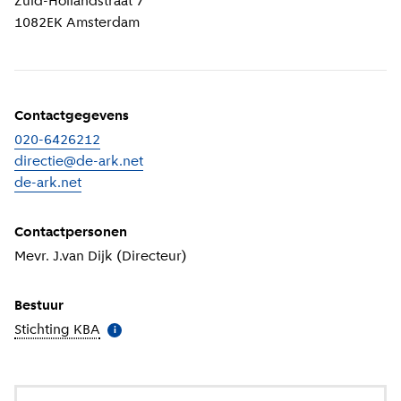
Zuid-Hollandstraat 7
1082EK
Amsterdam
Contactgegevens
020-6426212
directie@de-ark.net
de-ark.net
(
Externe link
)
Contactpersonen
Mevr. J.van Dijk (Directeur)
Bestuur
Stichting KBA
(
Meer informatie
)
i