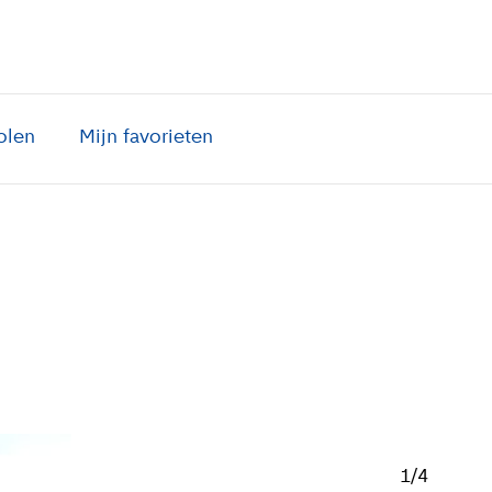
olen
Mijn favorieten
1
/
4