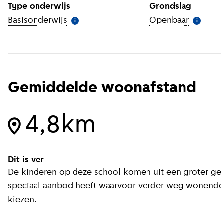
Type onderwijs
Grondslag
Basisonderwijs
(
Meer informatie
)
Openbaar
(
Meer i
i
i
Gemiddelde woonafstand
4,8km
Dit is ver
De kinderen op deze school komen uit een groter geb
speciaal aanbod heeft waarvoor verder weg wonende
kiezen.