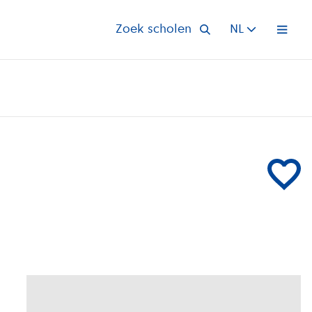
Zoek scholen
NL
Open 
Voeg Bijlm