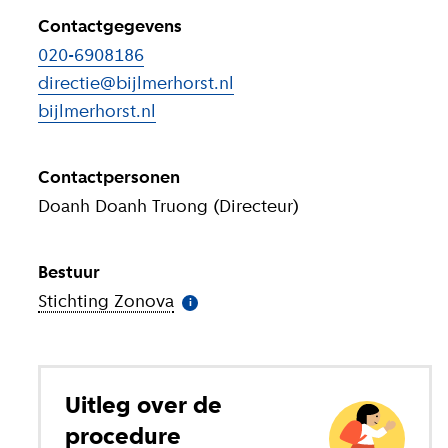
Contactgegevens
020-6908186
directie@bijlmerhorst.nl
bijlmerhorst.nl
(
Externe link
)
Contactpersonen
Doanh Doanh Truong (Directeur)
Bestuur
Stichting Zonova
(
Meer informatie
)
i
Uitleg over de
procedure