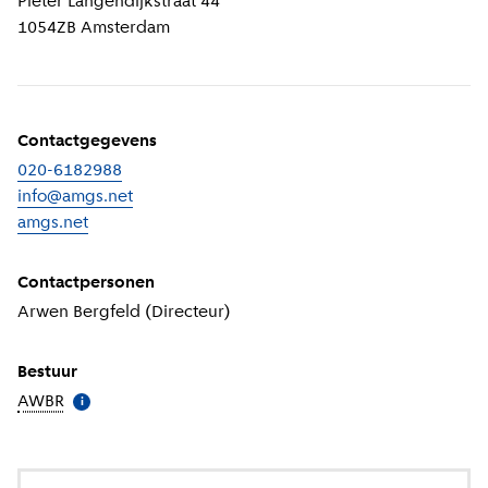
Pieter Langendijkstraat 44
1054ZB
Amsterdam
Contactgegevens
020-6182988
info@amgs.net
amgs.net
(
Externe link
)
Contactpersonen
Arwen Bergfeld (Directeur)
Bestuur
AWBR
(
Meer informatie
)
i