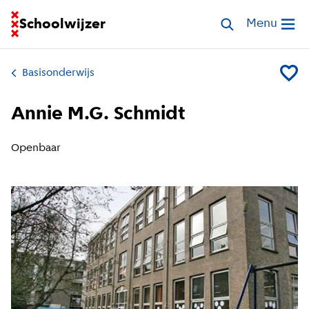
Ga naar homepage van Schoolwijzer
Schoolwijzer
Zoek scholen
Menu
Open me
Basisonderwijs
Voeg A
Annie M.G. Schmidt
Openbaar