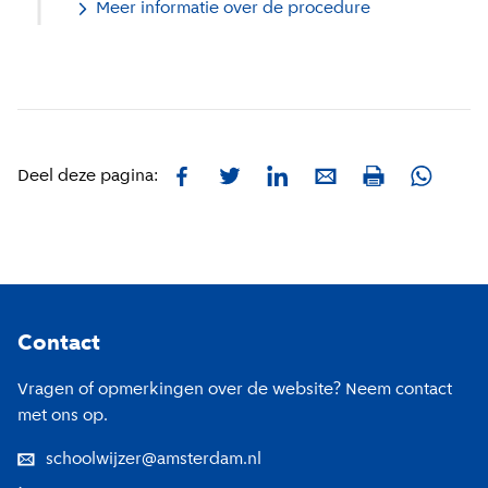
Meer informatie over de procedure
Facebook
Twitter
LinkedIn
E-mail
Whatsa
Deel deze pagina:
Print
Footer
Contact
Vragen of opmerkingen over de website? Neem contact
met ons op.
schoolwijzer@amsterdam.nl