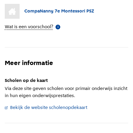
CompaNanny 7e Montessori PSZ
Wat is een voorschool?
(
Meer informatie
)
i
Meer informatie
Scholen op de kaart
Via deze site geven scholen voor primair onderwijs inzicht
in hun eigen onderwijsprestaties.
Bekijk de website scholenopdekaart
(
Externe link
)