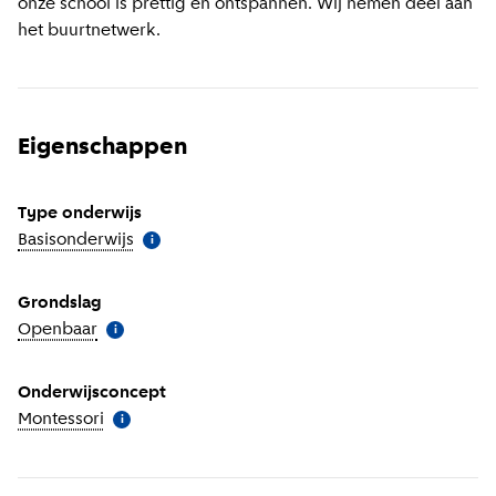
onze school is prettig en ontspannen. Wij nemen deel aan
het buurtnetwerk.
Eigenschappen
Type onderwijs
Basisonderwijs
(
Meer informatie
)
i
Grondslag
Openbaar
(
Meer informatie
)
i
Onderwijsconcept
Montessori
(
Meer informatie
)
i