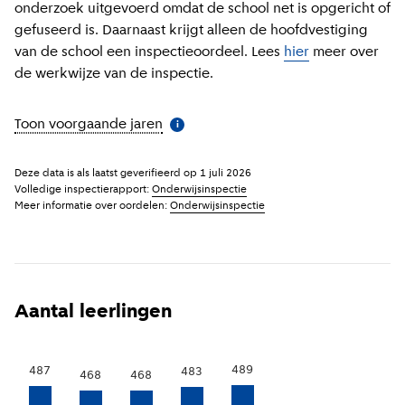
onderzoek uitgevoerd omdat de school net is opgericht of
gefuseerd is. Daarnaast krijgt alleen de hoofdvestiging
van de school een inspectieoordeel. Lees
hier
meer over
de werkwijze van de inspectie.
Toon voorgaande jaren
(
Meer informatie
)
i
Deze data is als laatst geverifieerd op
1 juli 2026
Volledige inspectierapport:
Onderwijsinspectie
Meer informatie over oordelen:
Onderwijsinspectie
Aantal leerlingen
489
487
483
468
468