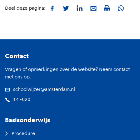
Facebook
Twitter
LinkedIn
E-mail
Whatsa
Deel deze pagina:
Print
Footer
Contact
Vragen of opmerkingen over de website? Neem contact
met ons op.
schoolwijzer@amsterdam.nl
14 -020
Basisonderwijs
Procedure