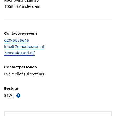
Nachtwachtlaan 35
1058EB
Amsterdam
Contactgegevens
020-6836646
info@7emontessori.nl
7emontessori.nl/
(
Externe link
)
Contactpersonen
Eva Meilof (Directeur)
Bestuur
STWT
(
Meer informatie
)
i