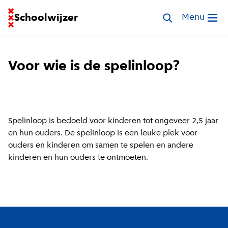
Ga naar homepage van Schoolwijzer
Schoolwijzer
Zoek scholen
Menu
Open me
Voor wie is de spelinloop?
Spelinloop is bedoeld voor kinderen tot ongeveer 2,5 jaar
en hun ouders. De spelinloop is een leuke plek voor
ouders en kinderen om samen te spelen en andere
kinderen en hun ouders te ontmoeten.
Footer