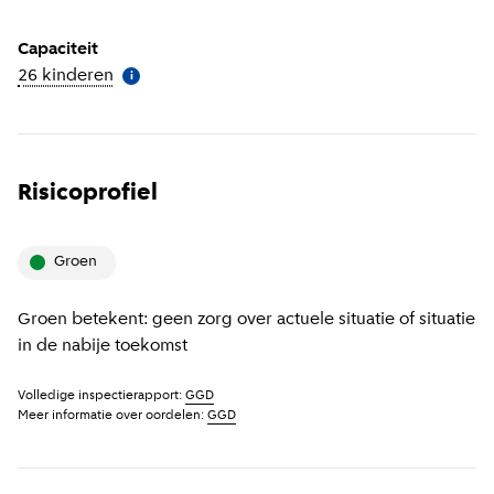
Capaciteit
26 kinderen
(
Meer informatie
)
i
Risicoprofiel
groen
Groen betekent: geen zorg over actuele situatie of situatie
in de nabije toekomst
Volledige inspectierapport:
GGD
Meer informatie over oordelen:
GGD