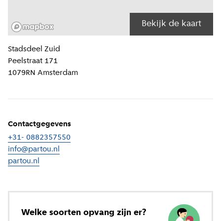
Bekijk de kaart
Locatiegegevens
Stadsdeel
Zuid
Peelstraat 171
1079RN
Amsterdam
Contactgegevens
+31- 0882357550
info@partou.nl
partou.nl
(
Externe link
)
Welke soorten opvang zijn er?