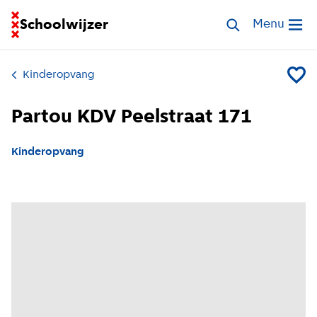
Ga naar homepage van Schoolwijzer
Schoolwijzer
Zoek opvang
Menu
Open me
Kinderopvang
Voeg P
Partou KDV Peelstraat 171
Kinderopvang