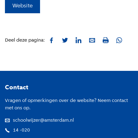
(
Externe link
)
Website
Facebook
Twitter
LinkedIn
E-mail
Whatsa
Deel deze pagina:
Print
Footer
Contact
Vragen of opmerkingen over de website? Neem contact
met ons op.
schoolwijzer@amsterdam.nl
14 -020