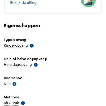
Bekijk de uitleg
over verschillende soorten opvang
Eigenschappen
Type opvang
Kinderopvang
(
Meer informatie
)
i
Hele of halve dagopvang
Hele dagopvang
(
Meer informatie
)
i
Voorschool
Nee
(
Meer informatie
)
i
Methode
Uk & Puk
(
Meer informatie
)
i