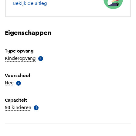
Bekijk de uitleg
over verschillende soorten opvang
Eigenschappen
Type opvang
Kinderopvang
(
Meer informatie
)
i
Voorschool
Nee
(
Meer informatie
)
i
Capaciteit
93 kinderen
(
Meer informatie
)
i