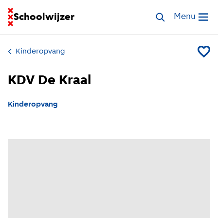
Ga naar homepage van Schoolwijzer
Schoolwijzer
Zoek opvang
Menu
Open me
Kinderopvang
Voeg K
KDV De Kraal
Kinderopvang