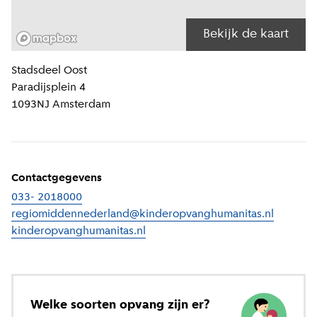
Bekijk de kaart
Locatiegegevens
Stadsdeel
Oost
Paradijsplein 4
1093NJ
Amsterdam
Contactgegevens
033- 2018000
regiomiddennederland@kinderopvanghumanitas.nl
kinderopvanghumanitas.nl
(
Externe link
)
Welke soorten opvang zijn er?