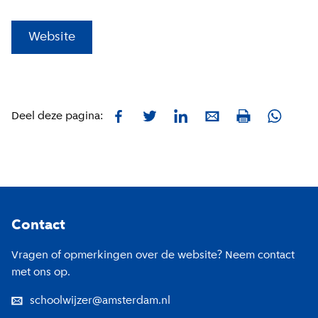
(
Externe link
)
Website
Facebook
Twitter
LinkedIn
E-mail
Whatsa
Deel deze pagina:
Print
Footer
Contact
Vragen of opmerkingen over de website? Neem contact
met ons op.
schoolwijzer@amsterdam.nl