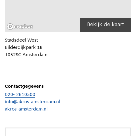
Bekijk de kaart
Locatiegegevens
Stadsdeel
West
Bilderdijkpark 18
1052SC
Amsterdam
Contactgegevens
020- 2610500
info@akros-amsterdam.nl
akros-amsterdam.nl
(
Externe link
)