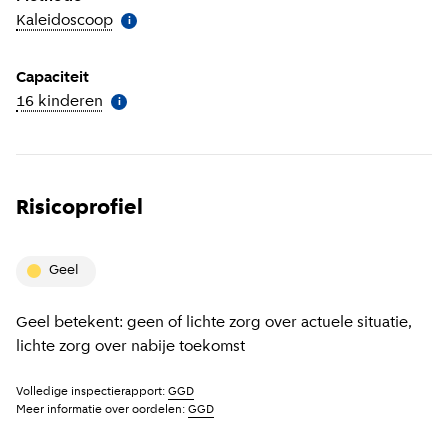
Kaleidoscoop
(
Meer informatie
)
i
Capaciteit
16 kinderen
(
Meer informatie
)
i
Risicoprofiel
geel
Geel betekent: geen of lichte zorg over actuele situatie,
lichte zorg over nabije toekomst
Volledige inspectierapport:
GGD
Meer informatie over oordelen:
GGD