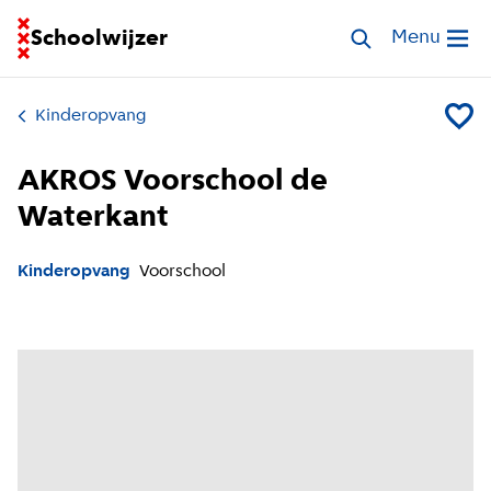
Ga naar homepage van Schoolwijzer
Schoolwijzer
Zoek opvang
Menu
Open me
Kinderopvang
Voeg A
AKROS Voorschool de
Waterkant
Kinderopvang
Voorschool