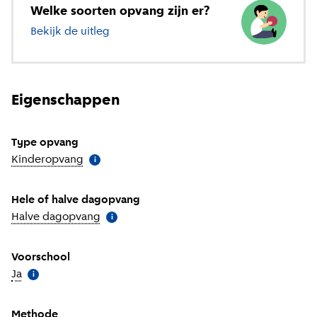
Welke soorten opvang zijn er?
Bekijk de uitleg
over verschillende soorten opvang
Eigenschappen
Type opvang
Kinderopvang
(
Meer informatie
)
i
Hele of halve dagopvang
Halve dagopvang
(
Meer informatie
)
i
Voorschool
Ja
(
Meer informatie
)
i
Methode