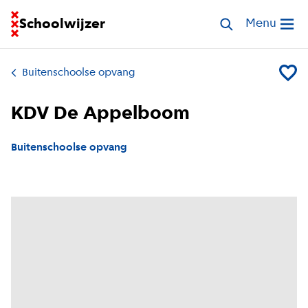
Ga naar homepage van Schoolwijzer
Schoolwijzer
Zoek opvang
Menu
Open me
Buitenschoolse opvang
Voeg K
KDV De Appelboom
Buitenschoolse opvang