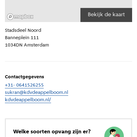
Bekijk de kaart
Locatiegegevens
Stadsdeel
Noord
Banneplein 111
1034DN
Amsterdam
Contactgegevens
+31- 0641526255
sukran@kdvdeappelboom.nl
kdvdeappelboom.nl/
(
Externe link
)
Welke soorten opvang zijn er?