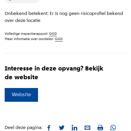
Onbekend betekent: Er is nog geen risicoprofiel bekend
over deze locatie
Volledige inspectierapport:
GGD
Meer informatie over oordelen:
GGD
Interesse in deze opvang? Bekijk
de website
(
Externe link
)
Website
Facebook
Twitter
LinkedIn
E-mail
Whatsa
Deel deze pagina:
Print