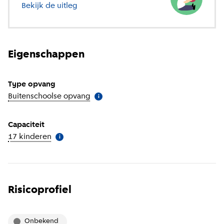
Bekijk de uitleg
over verschillende soorten opvang
Eigenschappen
Type opvang
Buitenschoolse opvang
(
Meer informatie
)
i
Capaciteit
17 kinderen
(
Meer informatie
)
i
Risicoprofiel
onbekend