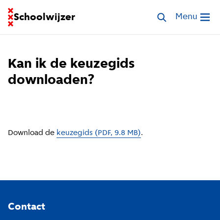
Ga naar homepage van Schoolwijzer
Schoolwijzer
Zoek scholen
Menu
Open me
Kan ik de keuzegids
downloaden?
Download de
keuzegids (PDF, 9.8 MB)
.
Footer
Contact