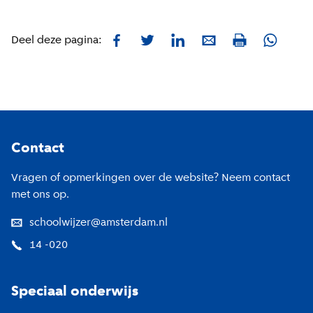
Facebook
Twitter
LinkedIn
E-mail
Whatsa
Deel deze pagina:
Print
Footer
Contact
Vragen of opmerkingen over de website? Neem contact
met ons op.
schoolwijzer@amsterdam.nl
14 -020
Speciaal onderwijs