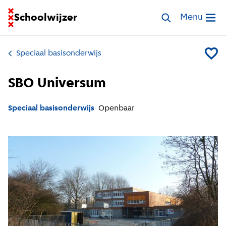
Ga naar homepage van Schoolwijzer
Schoolwijzer
Zoek speciale s
Menu
Open me
Speciaal basisonderwijs
Voeg S
SBO Universum
Speciaal basisonderwijs
Openbaar