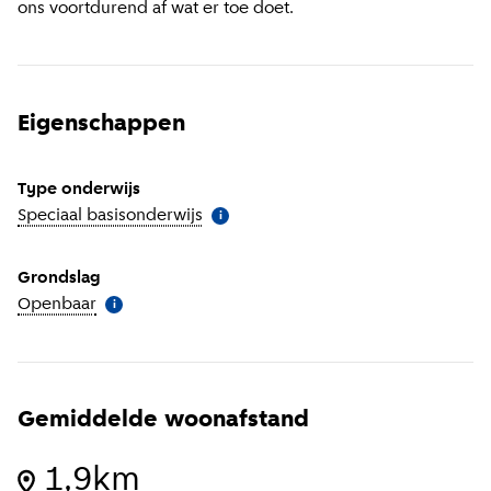
ons voortdurend af wat er toe doet.
Eigenschappen
Type onderwijs
Speciaal basisonderwijs
(
Meer informatie
)
i
Grondslag
Openbaar
(
Meer informatie
)
i
Gemiddelde woonafstand
1,9km