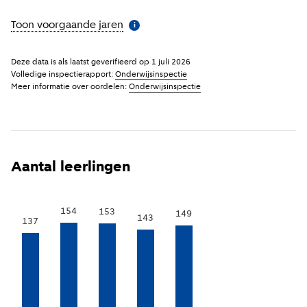
Toon voorgaande jaren
(
Meer informatie
)
i
Deze data is als laatst geverifieerd op
1 juli 2026
Volledige inspectierapport:
Onderwijsinspectie
Meer informatie over oordelen:
Onderwijsinspectie
Aantal leerlingen
154
153
149
143
137