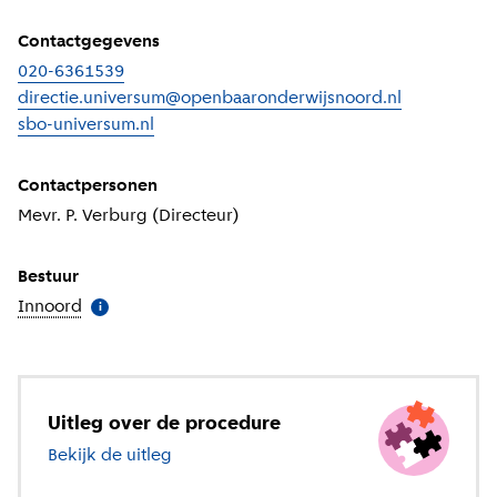
Contactgegevens
020-6361539
directie.universum@openbaaronderwijsnoord.nl
sbo-universum.nl
(
Externe link
)
Contactpersonen
Mevr. P. Verburg (Directeur)
Bestuur
Innoord
(
Meer informatie
)
i
Uitleg over de procedure
Bekijk de uitleg
over speciaal onderwijs