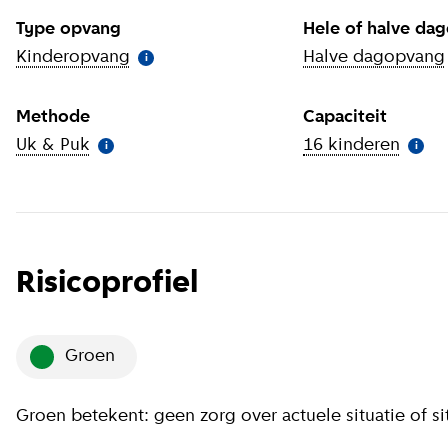
Type opvang
Hele of halve da
Kinderopvang
(
Meer informatie
)
Halve dagopvang
i
Methode
Capaciteit
Uk & Puk
(
Meer informatie
)
16 kinderen
(
Meer
i
i
Risicoprofiel
groen
Groen betekent: geen zorg over actuele situatie of s