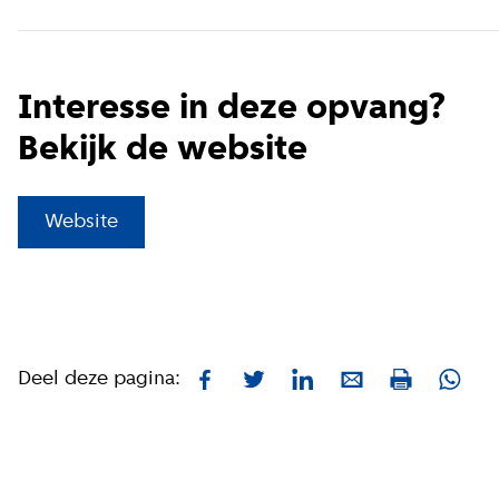
Interesse in deze opvang?
Bekijk de website
(
Externe link
)
Website
Deel deze pagina:
Facebook
Twitter
LinkedIn
E-mail
What
Print