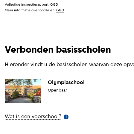
Volledige inspectierapport:
GGD
Meer informatie over oordelen:
GGD
Verbonden basisscholen
Hieronder vindt u de basisscholen waarvan deze opv
Olympiaschool
Openbaar
Wat is een voorschool?
(
Meer informatie
)
i