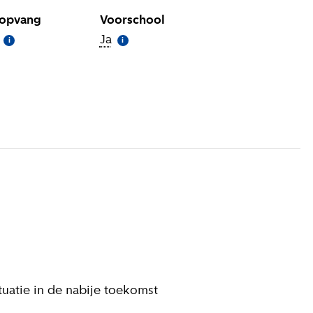
gopvang
Voorschool
(
Meer informatie
)
Ja
(
Meer informatie
)
i
i
 informatie
)
ituatie in de nabije toekomst