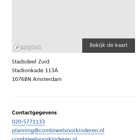
Bekijk de kaart
Locatiegegeven
Stadsdeel
Zuid
Stadionkade 113A
1076BN
Amsterdam
Contactgegevens
020-5771133
planning@combiwelvoorkinderen.nl
combiwelvoorkinderen.nl
(
Externe link
)