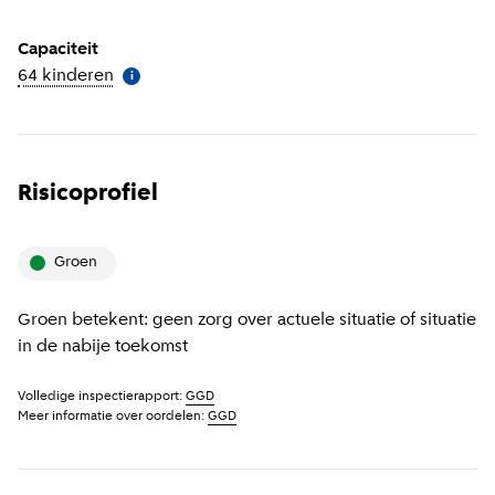
Capaciteit
64 kinderen
(
Meer informatie
)
i
Risicoprofiel
groen
Groen betekent: geen zorg over actuele situatie of situatie
in de nabije toekomst
Volledige inspectierapport:
GGD
Meer informatie over oordelen:
GGD