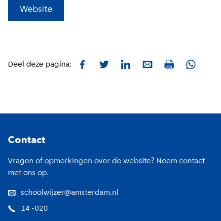
(
Externe link
)
Website
Facebook
Twitter
LinkedIn
E-mail
Whatsa
Deel deze pagina:
Print
Footer
Contact
Vragen of opmerkingen over de website? Neem contact
met ons op.
schoolwijzer@amsterdam.nl
14 -020