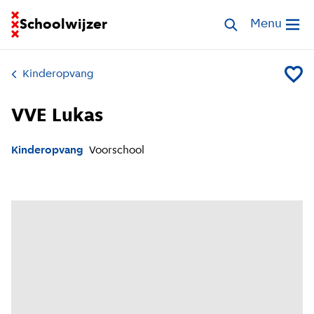
Ga naar homepage van Schoolwijzer
Schoolwijzer
Zoek opvang
Menu
Open me
Kinderopvang
Voeg V
VVE Lukas
Kinderopvang
Voorschool