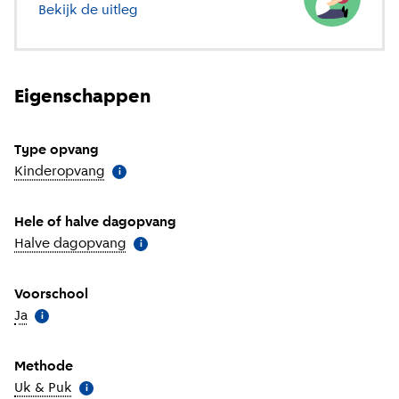
Bekijk de uitleg
over verschillende soorten opvang
Eigenschappen
Type opvang
Kinderopvang
(
Meer informatie
)
i
Hele of halve dagopvang
Halve dagopvang
(
Meer informatie
)
i
Voorschool
Ja
(
Meer informatie
)
i
Methode
Uk & Puk
(
Meer informatie
)
i