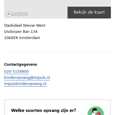
Bekijk de kaart
Locatiegegevens
Stadsdeel
Nieuw-West
Osdorper Ban 134
1069ZR
Amsterdam
Contactgegevens
020-5158800
kinderopvang@impuls.nl
impulskinderopvang.nl
(
Externe link
)
Welke soorten opvang zijn er?