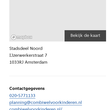
Bekijk de kaart
Locatiegegeven
Stadsdeel
Noord
IJzerwerkerstraat 7
1033RJ
Amsterdam
Contactgegevens
020-5771133
planning@combiwelvoorkinderen.nl
combiwelvoorkinderen.nl/
(
Externe link
)