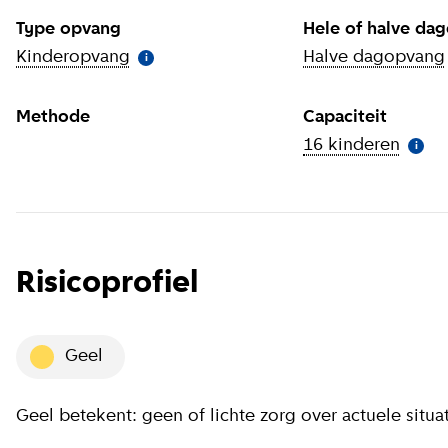
Type opvang
Hele of halve da
Kinderopvang
(
Meer informatie
)
Halve dagopvang
i
Methode
Capaciteit
16 kinderen
(
Meer
i
Risicoprofiel
geel
Geel betekent: geen of lichte zorg over actuele situa