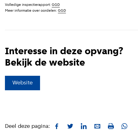
Volledige inspectierapport:
GGD
Meer informatie over oordelen:
GGD
Interesse in deze opvang?
Bekijk de website
(
Externe link
)
Website
Deel deze pagina:
Facebook
Twitter
LinkedIn
E-mail
What
Print