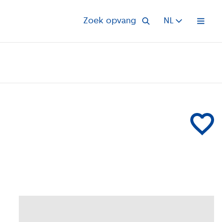
Zoek opvang
NL
Open 
Voeg Peute