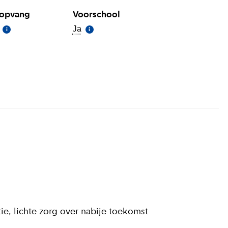
gopvang
Voorschool
(
Meer informatie
)
Ja
(
Meer informatie
)
i
i
 informatie
)
tie, lichte zorg over nabije toekomst