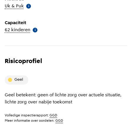
Uk & Puk
(
Meer informatie
)
i
Capaciteit
62 kinderen
(
Meer informatie
)
i
Risicoprofiel
geel
Geel betekent: geen of lichte zorg over actuele situatie,
lichte zorg over nabije toekomst
Volledige inspectierapport:
GGD
Meer informatie over oordelen:
GGD