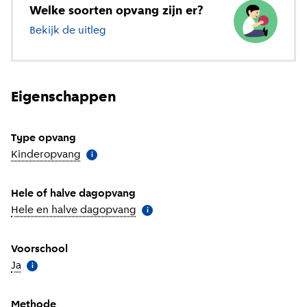
Welke soorten opvang zijn er?
Bekijk de uitleg
over verschillende soorten opvang
Eigenschappen
Type opvang
Kinderopvang
(
Meer informatie
)
i
Hele of halve dagopvang
Hele en halve dagopvang
(
Meer informatie
)
i
Voorschool
Ja
(
Meer informatie
)
i
Methode