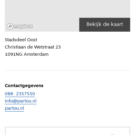
Bekijk de kaart
Locatiegegevens
Stadsdeel
Oost
Christiaan de Wetstraat 23
1091NG
Amsterdam
Contactgegevens
088- 2357550
info@partou.nl
partou.nl
(
Externe link
)