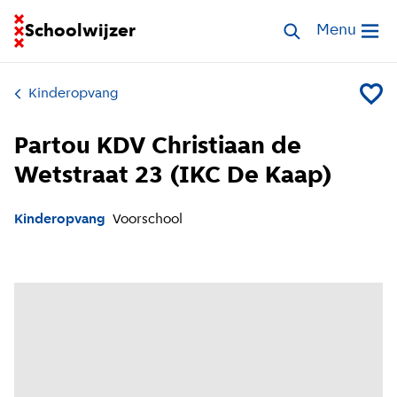
Ga naar homepage van Schoolwijzer
Schoolwijzer
Zoek opvang
Menu
Open me
Kinderopvang
Voeg P
Partou KDV Christiaan de
Wetstraat 23 (IKC De Kaap)
Kinderopvang
Voorschool