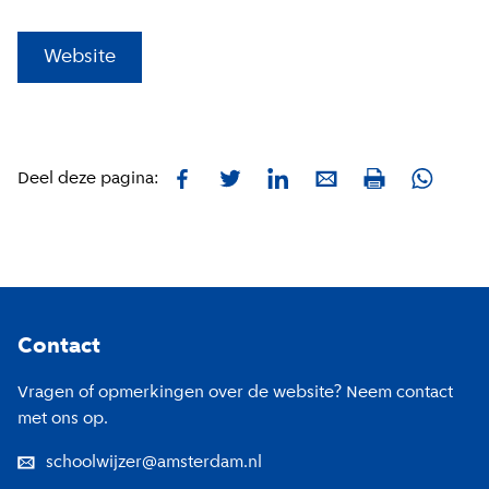
(
Externe link
)
Website
Facebook
Twitter
LinkedIn
E-mail
Whatsa
Deel deze pagina:
Print
Footer
Contact
Vragen of opmerkingen over de website? Neem contact
met ons op.
schoolwijzer@amsterdam.nl