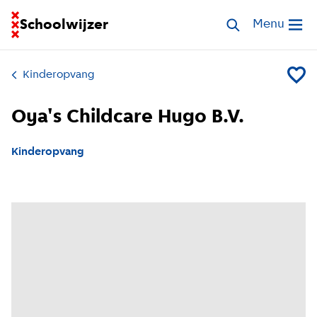
Ga naar homepage van Schoolwijzer
Schoolwijzer
Zoek opvang
Menu
Open me
Kinderopvang
Voeg O
Oya's Childcare Hugo B.V.
Kinderopvang