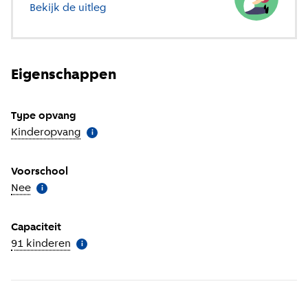
Bekijk de uitleg
over verschillende soorten opvang
Eigenschappen
Type opvang
Kinderopvang
(
Meer informatie
)
i
Voorschool
Nee
(
Meer informatie
)
i
Capaciteit
91 kinderen
(
Meer informatie
)
i