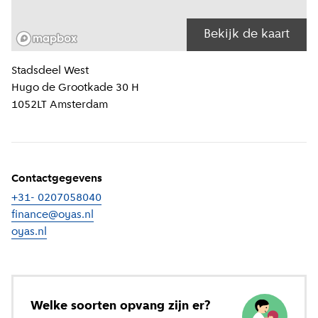
Bekijk de kaart
Locatiegegevens
Stadsdeel
West
Hugo de Grootkade 30 H
1052LT
Amsterdam
Contactgegevens
+31- 0207058040
finance@oyas.nl
oyas.nl
(
Externe link
)
Welke soorten opvang zijn er?