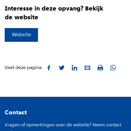
Interesse in deze opvang? Bekijk
de website
(
Externe link
)
Website
Facebook
Twitter
LinkedIn
E-mail
Whatsa
Deel deze pagina:
Print
Footer
Contact
Vragen of opmerkingen over de website? Neem contact