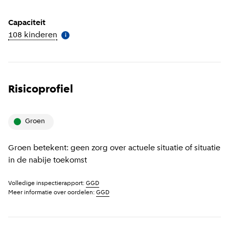
Capaciteit
108 kinderen
(
Meer informatie
)
i
Risicoprofiel
groen
Groen betekent: geen zorg over actuele situatie of situatie
in de nabije toekomst
Volledige inspectierapport:
GGD
Meer informatie over oordelen:
GGD