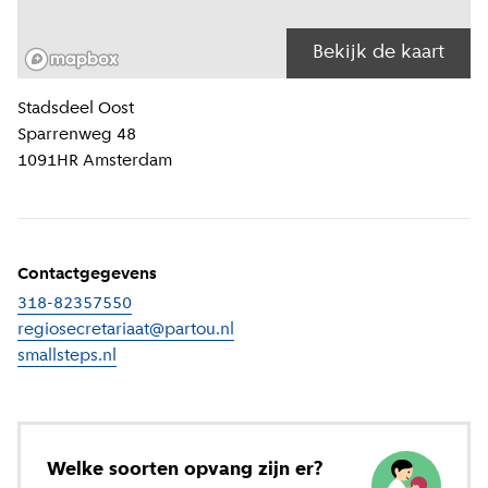
Bekijk de kaart
Locatiegegevens
Stadsdeel
Oost
Sparrenweg 48
1091HR
Amsterdam
Contactgegevens
318-82357550
regiosecretariaat@partou.nl
smallsteps.nl
(
Externe link
)
Welke soorten opvang zijn er?