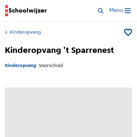
Ga naar homepage van Schoolwijzer
Schoolwijzer
Zoek opvang
Menu
Open me
Kinderopvang
Voeg Ki
Kinderopvang 't Sparrenest
Kinderopvang
Voorschool