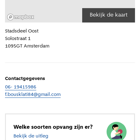
Bekijk de kaart
Locatiegegevens
Stadsdeel
Oost
Solostraat 1
1095GT
Amsterdam
Contactgegevens
06- 19415986
f.bousklati84@gmail.com
Welke soorten opvang zijn er?
Bekijk de uitleg
over verschillende soorten opvang