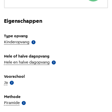
Eigenschappen
Type opvang
Kinderopvang
(
Meer informatie
)
i
Hele of halve dagopvang
Hele en halve dagopvang
(
Meer informatie
)
i
Voorschool
Ja
(
Meer informatie
)
i
Methode
Piramide
(
Meer informatie
)
i