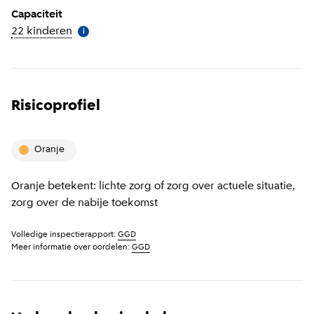
Capaciteit
22 kinderen
(
Meer informatie
)
i
Risicoprofiel
oranje
Oranje betekent: lichte zorg of zorg over actuele situatie,
zorg over de nabije toekomst
Volledige inspectierapport:
GGD
Meer informatie over oordelen:
GGD