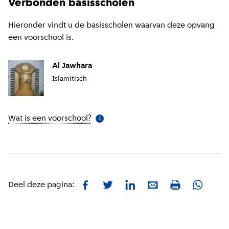
Verbonden basisscholen
Hieronder vindt u de basisscholen waarvan deze opvang
een voorschool is.
Al Jawhara
Islamitisch
Wat is een voorschool?
(
Meer informatie
)
i
Facebook
Twitter
LinkedIn
E-mail
Whatsa
Deel deze pagina:
Print