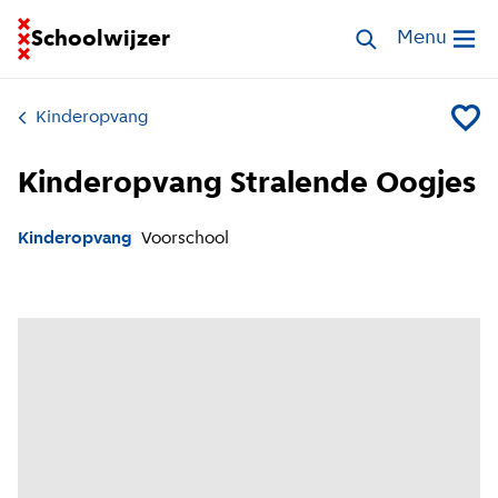
Ga naar homepage van Schoolwijzer
Schoolwijzer
Zoek opvang
Menu
Open me
Kinderopvang
Voeg K
Kinderopvang Stralende Oogjes
Kinderopvang
Voorschool