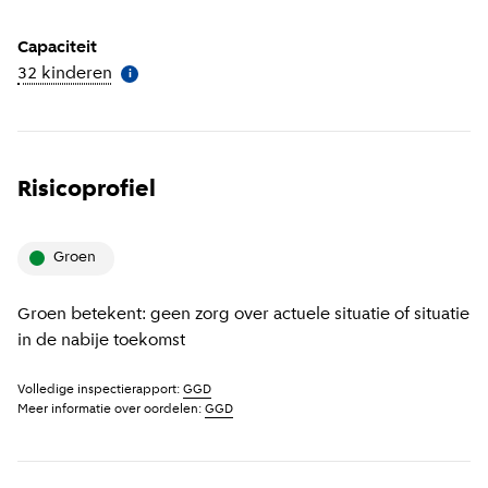
Capaciteit
32 kinderen
(
Meer informatie
)
i
Risicoprofiel
groen
Groen betekent: geen zorg over actuele situatie of situatie
in de nabije toekomst
Volledige inspectierapport:
GGD
Meer informatie over oordelen:
GGD