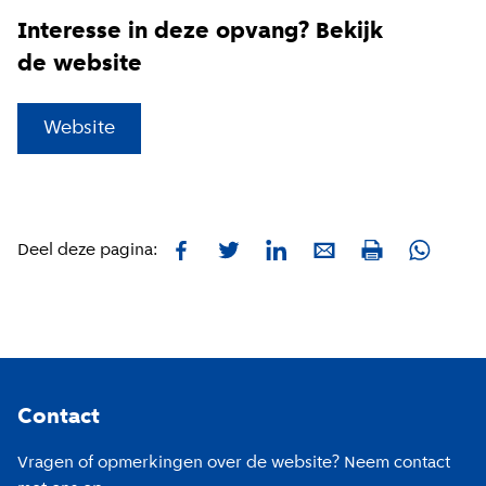
Interesse in deze opvang? Bekijk
de website
(
Externe link
)
Website
Facebook
Twitter
LinkedIn
E-mail
Whatsa
Deel deze pagina:
Print
Footer
Contact
Vragen of opmerkingen over de website? Neem contact