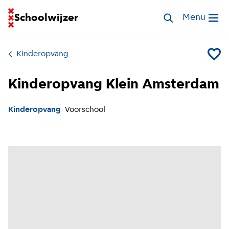
Ga naar homepage van Schoolwijzer
Schoolwijzer
Zoek opvang
Menu
Open me
Kinderopvang
Voeg K
Kinderopvang Klein Amsterdam
Kinderopvang
Voorschool