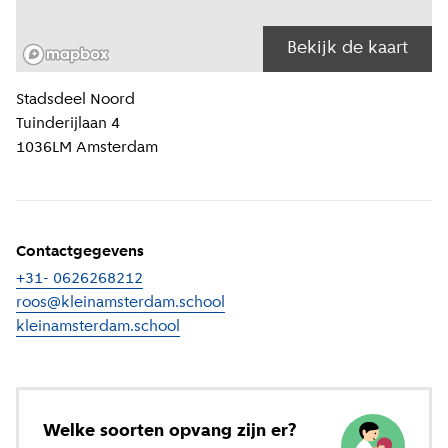
Bekijk de kaart
Locatiegegevens
Stadsdeel
Noord
Tuinderijlaan 4
1036LM
Amsterdam
Contactgegevens
+31- 0626268212
roos@kleinamsterdam.school
kleinamsterdam.school
(
Externe link
)
Welke soorten opvang zijn er?