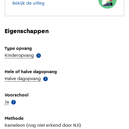
Bekijk de uitleg
over verschillende soorten opvang
Eigenschappen
Type opvang
Kinderopvang
(
Meer informatie
)
i
Hele of halve dagopvang
Halve dagopvang
(
Meer informatie
)
i
Voorschool
Ja
(
Meer informatie
)
i
Methode
Kameleon (nog niet erkend door NJi)