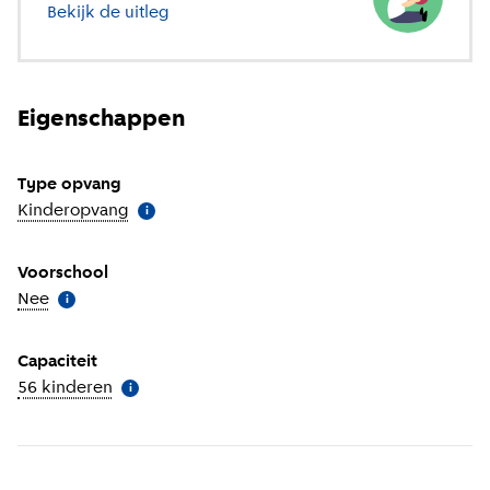
Bekijk de uitleg
over verschillende soorten opvang
Eigenschappen
Type opvang
Kinderopvang
(
Meer informatie
)
i
Voorschool
Nee
(
Meer informatie
)
i
Capaciteit
56 kinderen
(
Meer informatie
)
i