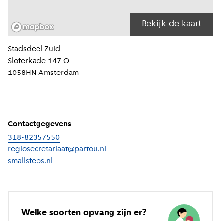
Bekijk de kaart
Locatiegegevens
Stadsdeel
Zuid
Sloterkade 147 O
1058HN
Amsterdam
Contactgegevens
318-82357550
regiosecretariaat@partou.nl
smallsteps.nl
(
Externe link
)
Welke soorten opvang zijn er?