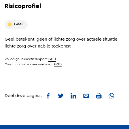
Risicoprofiel
geel
Geel betekent: geen of lichte zorg over actuele situatie,
lichte zorg over nabije toekomst
Volledige inspectierapport:
GGD
Meer informatie over oordelen:
GGD
Facebook
Twitter
LinkedIn
E-mail
Whatsa
Deel deze pagina:
Print