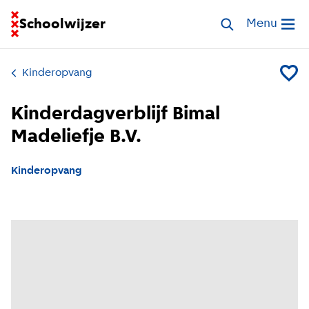
Ga naar homepage van Schoolwijzer
Schoolwijzer
Zoek opvang
Menu
Open me
Kinderopvang
Voeg Ki
Kinderdagverblijf Bimal
Madeliefje B.V.
Kinderopvang