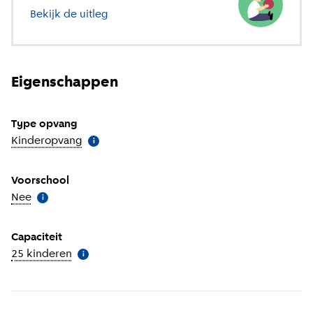
Bekijk de uitleg
over verschillende soorten opvang
Eigenschappen
Type opvang
Kinderopvang
(
Meer informatie
)
i
Voorschool
Nee
(
Meer informatie
)
i
Capaciteit
25 kinderen
(
Meer informatie
)
i